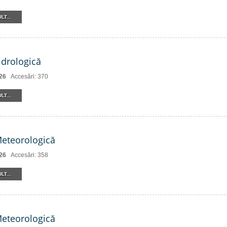
LT...
drologică
26
Accesări: 370
LT...
Meteorologică
26
Accesări: 358
LT...
Meteorologică