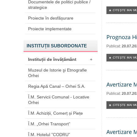
Documentele de politici publice /
strategice
CITEŞTE MAI MU
Proiecte în desfășurare
Proiecte implementate
Prognoza Hi
INSTITUȚII SUBORDONATE
Publicat:
20.07.20
CITEŞTE MAI MU
Instituții de învățământ
+
Muzeul de Istorie şi Etnografie
Orhei
Avertizare 
Regia Apă Canal – Orhei S.A.
Publicat:
20.07.20
Î.M. Servicii Comunal - Locative
Orhei
CITEŞTE MAI MU
Î.M. Achiziții, Comerț și Piețe
Î.M. „Orhei Transport”
Avertizare 
Î.M. Hotelul ”CODRU”