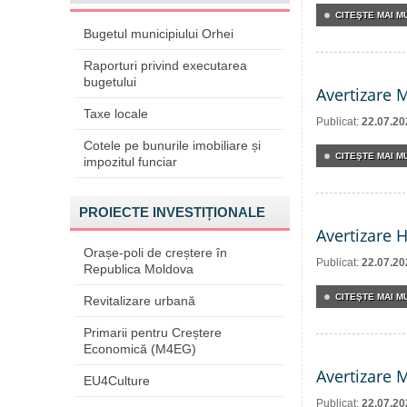
CITEŞTE MAI MU
Bugetul municipiului Orhei
Raporturi privind executarea
bugetului
Avertizare 
Taxe locale
Publicat:
22.07.20
Cotele pe bunurile imobiliare și
CITEŞTE MAI MU
impozitul funciar
PROIECTE INVESTIȚIONALE
Avertizare 
Orașe-poli de creștere în
Publicat:
22.07.20
Republica Moldova
CITEŞTE MAI MU
Revitalizare urbană
Primarii pentru Creștere
Economică (M4EG)
Avertizare 
EU4Culture
Publicat:
22.07.20