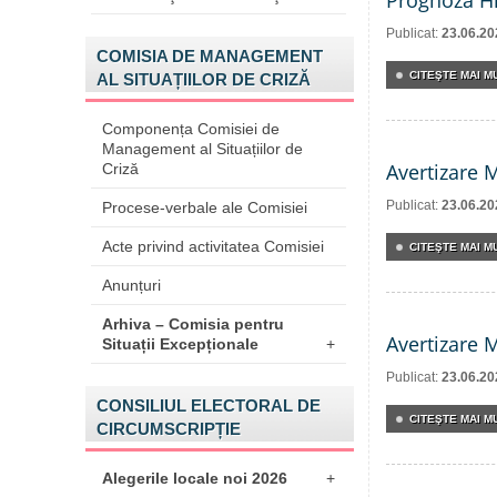
Prognoza Hi
Publicat:
23.06.20
COMISIA DE MANAGEMENT
CITEŞTE MAI MU
AL SITUAȚIILOR DE CRIZĂ
Componența Comisiei de
Management al Situațiilor de
Avertizare 
Criză
Publicat:
23.06.20
Procese-verbale ale Comisiei
Acte privind activitatea Comisiei
CITEŞTE MAI MU
Anunțuri
Arhiva – Comisia pentru
Avertizare 
Situații Excepționale
+
Publicat:
23.06.20
CONSILIUL ELECTORAL DE
CITEŞTE MAI MU
CIRCUMSCRIPȚIE
Alegerile locale noi 2026
+