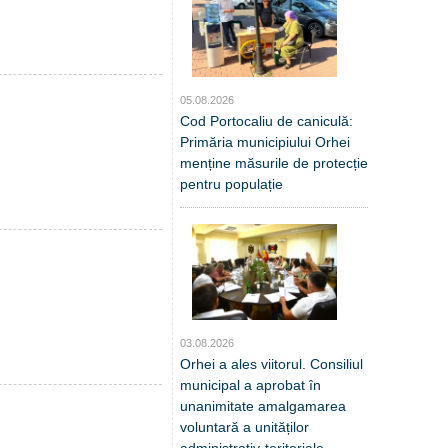
05.08.2026
Cod Portocaliu de caniculă:
Primăria municipiului Orhei
menține măsurile de protecție
pentru populație
03.08.2026
Orhei a ales viitorul. Consiliul
municipal a aprobat în
unanimitate amalgamarea
voluntară a unităților