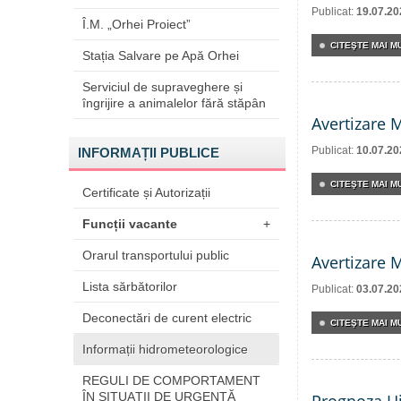
Publicat:
19.07.20
Î.M. „Orhei Proiect”
CITEŞTE MAI MU
Stația Salvare pe Apă Orhei
Serviciul de supraveghere și
îngrijire a animalelor fără stăpân
Avertizare 
Publicat:
10.07.20
INFORMAȚII PUBLICE
CITEŞTE MAI MU
Certificate și Autorizații
Funcții vacante
+
Orarul transportului public
Avertizare 
Lista sărbătorilor
Publicat:
03.07.20
Deconectări de curent electric
CITEŞTE MAI MU
Informații hidrometeorologice
REGULI DE COMPORTAMENT
ÎN SITUAŢII DE URGENŢĂ