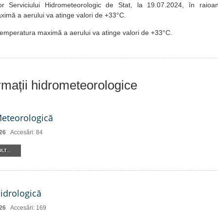
r Serviciului Hidrometeorologic de Stat, la 19.07.2024, în raioa
imă a aerului va atinge valori de +33°C.
mperatura maximă a aerului va atinge valori de +33°C.
ormații hidrometeorologice
Meteorologică
26
Accesări: 84
LT...
Hidrologică
26
Accesări: 169