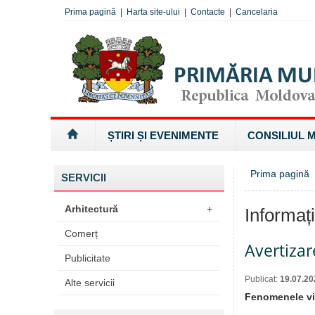
Prima pagină
|
Harta site-ului
|
Contacte
|
Cancelaria
ȘTIRI ȘI EVENIMENTE
CONSILIUL 
Prima pagină
»
SERVICII
Arhitectură
+
Informaț
Comerț
Avertiza
Publicitate
Publicat:
19.07.20
Alte servicii
Fenomenele viz