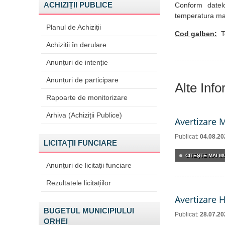
ACHIZIȚII PUBLICE
Conform datelo
temperatura max
Planul de Achiziții
Cod galben:
Te
Achiziții în derulare
Anunțuri de intenție
Anunțuri de participare
Alte Inf
Rapoarte de monitorizare
Arhiva (Achiziții Publice)
Avertizare 
Publicat:
04.08.20
LICITAȚII FUNCIARE
CITEŞTE MAI MU
Anunțuri de licitații funciare
Rezultatele licitațiilor
Avertizare 
BUGETUL MUNICIPIULUI
Publicat:
28.07.20
ORHEI