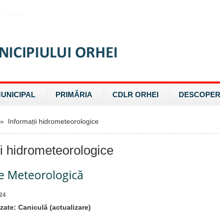
MUNICIPAL
PRIMĂRIA
CDLR ORHEI
DESCOPER
 Informații hidrometeorologice
ii hidrometeorologice
re Meteorologică
24
ate: Caniculă (actualizare)