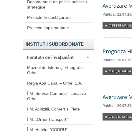
Documentele de politici publice /
Avertizare 
strategice
Publicat:
22.07.20
Proiecte în desfășurare
CITEŞTE MAI MU
Proiecte implementate
INSTITUȚII SUBORDONATE
Prognoza Hi
Instituții de învățământ
+
Publicat:
20.07.20
Muzeul de Istorie şi Etnografie
CITEŞTE MAI MU
Orhei
Regia Apă Canal – Orhei S.A.
Î.M. Servicii Comunal - Locative
Avertizare 
Orhei
Publicat:
20.07.20
Î.M. Achiziții, Comerț și Piețe
CITEŞTE MAI MU
Î.M. „Orhei Transport”
Î.M. Hotelul ”CODRU”