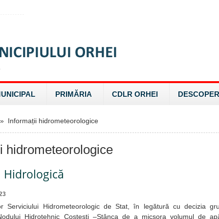
MUNICIPAL
PRIMĂRIA
CDLR ORHEI
DESCOPER
 Informații hidrometeorologice
ii hidrometeorologice
 Hidrologică
23
r Serviciului Hidrometeorologic de Stat, în legătură cu decizia gru
Nodului Hidrotehnic Costești –Stânca de a micșora volumul de ap