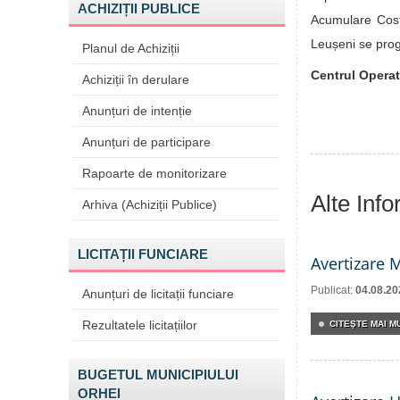
ACHIZIȚII PUBLICE
Acumulare Cost
Leușeni se prog
Planul de Achiziții
Centrul Operat
Achiziții în derulare
Anunțuri de intenție
Anunțuri de participare
Rapoarte de monitorizare
Alte Inf
Arhiva (Achiziții Publice)
LICITAȚII FUNCIARE
Avertizare 
Publicat:
04.08.20
Anunțuri de licitații funciare
Rezultatele licitațiilor
CITEŞTE MAI MU
BUGETUL MUNICIPIULUI
ORHEI