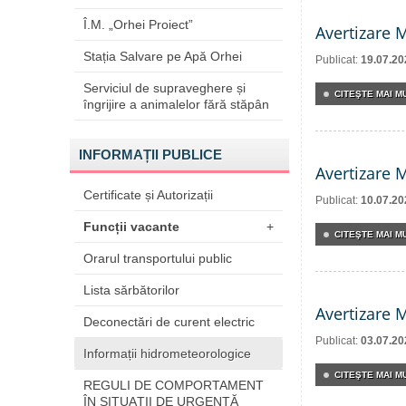
Î.M. „Orhei Proiect”
Avertizare 
Stația Salvare pe Apă Orhei
Publicat:
19.07.20
Serviciul de supraveghere și
CITEŞTE MAI MU
îngrijire a animalelor fără stăpân
INFORMAȚII PUBLICE
Avertizare 
Certificate și Autorizații
Publicat:
10.07.20
Funcții vacante
+
CITEŞTE MAI MU
Orarul transportului public
Lista sărbătorilor
Avertizare 
Deconectări de curent electric
Publicat:
03.07.20
Informații hidrometeorologice
CITEŞTE MAI MU
REGULI DE COMPORTAMENT
ÎN SITUAŢII DE URGENŢĂ