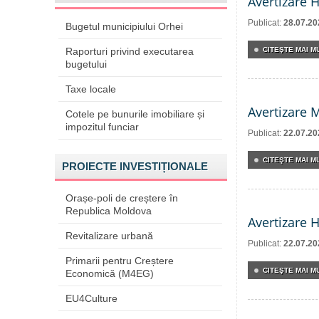
Avertizare 
Publicat:
28.07.20
Bugetul municipiului Orhei
Raporturi privind executarea
CITEŞTE MAI MU
bugetului
Taxe locale
Avertizare 
Cotele pe bunurile imobiliare și
impozitul funciar
Publicat:
22.07.20
CITEŞTE MAI MU
PROIECTE INVESTIȚIONALE
Orașe-poli de creștere în
Republica Moldova
Avertizare 
Revitalizare urbană
Publicat:
22.07.20
Primarii pentru Creștere
CITEŞTE MAI MU
Economică (M4EG)
EU4Culture