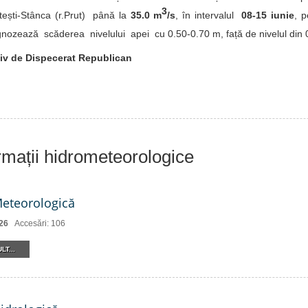
3
ești-Stânca (r.Prut) până la
35.0 m
/s
, în intervalul
08-15 iunie
, p
nozează scăderea nivelului apei cu 0.50-0.70 m, față de nivelul din 0
iv de Dispecerat Republican
ormații hidrometeorologice
Meteorologică
26
Accesări: 106
LT...