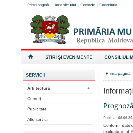
Prima pagină
|
Harta site-ului
|
Contacte
|
Cancelaria
ȘTIRI ȘI EVENIMENTE
CONSILIUL 
Prima pagină
»
SERVICII
Arhitectură
+
Informaț
Comerț
Prognoză
Publicitate
Publicat:
08.06.20
Alte servicii
Conform datelo
exploatare al 