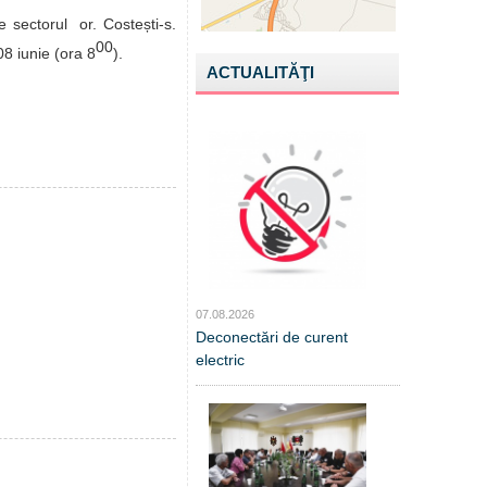
e sectorul or. Costești-s.
00
8 iunie (ora 8
).
ACTUALITĂŢI
07.08.2026
Deconectări de curent
electric