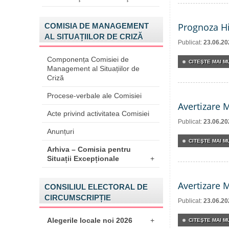
Prognoza Hi
COMISIA DE MANAGEMENT
AL SITUAȚIILOR DE CRIZĂ
Publicat:
23.06.20
Componența Comisiei de
CITEŞTE MAI MU
Management al Situațiilor de
Criză
Procese-verbale ale Comisiei
Avertizare 
Acte privind activitatea Comisiei
Publicat:
23.06.20
Anunțuri
CITEŞTE MAI MU
Arhiva – Comisia pentru
Situații Excepționale
+
Avertizare 
CONSILIUL ELECTORAL DE
CIRCUMSCRIPȚIE
Publicat:
23.06.20
Alegerile locale noi 2026
+
CITEŞTE MAI MU