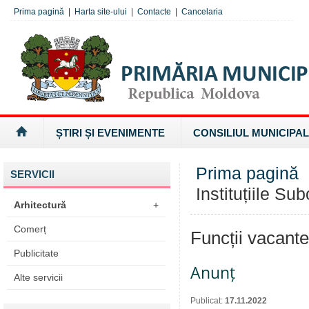
Prima pagină
|
Harta site-ului
|
Contacte
|
Cancelaria
ȘTIRI ȘI EVENIMENTE
CONSILIUL MUNICIPAL
Prima pagină
SERVICII
Instituțiile Su
Arhitectură
+
Comerț
Funcții vacante
Publicitate
Anunț
Alte servicii
Publicat:
17.11.2022