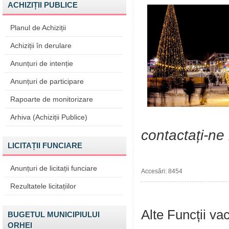
ACHIZIȚII PUBLICE
Planul de Achiziții
Achiziții în derulare
Anunțuri de intenție
Anunțuri de participare
Rapoarte de monitorizare
Arhiva (Achiziții Publice)
contactați-ne 
LICITAȚII FUNCIARE
Anunțuri de licitații funciare
Accesări: 8454
Rezultatele licitațiilor
Alte Funcții va
BUGETUL MUNICIPIULUI
ORHEI