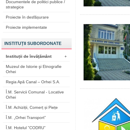
Documentele de politici publice /
strategice
Proiecte în desfășurare
Proiecte implementate
INSTITUȚII SUBORDONATE
Instituții de învățământ
+
Muzeul de Istorie şi Etnografie
Orhei
Regia Apă Canal – Orhei S.A.
Î.M. Servicii Comunal - Locative
Orhei
Î.M. Achiziții, Comerț și Piețe
Î.M. „Orhei Transport”
Î.M. Hotelul ”CODRU”