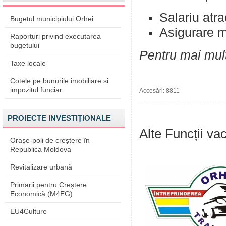
Salariu atra
Bugetul municipiului Orhei
Asigurare m
Raporturi privind executarea
bugetului
Pentru mai mult
Taxe locale
Cotele pe bunurile imobiliare și
impozitul funciar
Accesări: 8811
PROIECTE INVESTIȚIONALE
Alte Funcții va
Orașe-poli de creștere în
Republica Moldova
Revitalizare urbană
Primarii pentru Creștere
Economică (M4EG)
EU4Culture