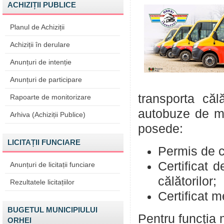
ACHIZIȚII PUBLICE
Planul de Achiziții
Achiziții în derulare
Anunțuri de intenție
Anunțuri de participare
transporta căl
Rapoarte de monitorizare
autobuze de mo
Arhiva (Achiziții Publice)
posede:
LICITAȚII FUNCIARE
Permis de c
Certificat 
Anunțuri de licitații funciare
călătorilor;
Rezultatele licitațiilor
Certificat m
BUGETUL MUNICIPIULUI
Pentru funcția 
ORHEI