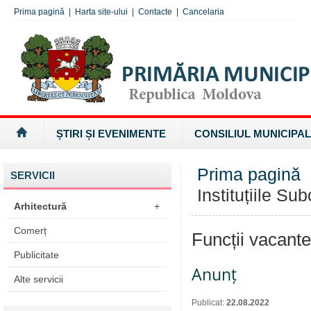
Prima pagină
|
Harta site-ului
|
Contacte
|
Cancelaria
ȘTIRI ȘI EVENIMENTE
CONSILIUL MUNICIPAL
Prima pagină
SERVICII
Instituțiile Su
Arhitectură
+
Comerț
Funcții vacante
Publicitate
Anunț
Alte servicii
Publicat:
22.08.2022