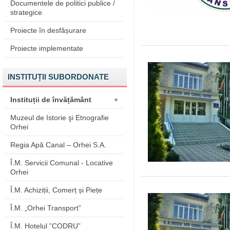
Documentele de politici publice /
strategice
Proiecte în desfășurare
Proiecte implementate
INSTITUȚII SUBORDONATE
Instituții de învățământ
+
Muzeul de Istorie şi Etnografie
Orhei
Regia Apă Canal – Orhei S.A.
Î.M. Servicii Comunal - Locative
Orhei
Î.M. Achiziții, Comerț și Piețe
Î.M. „Orhei Transport”
Î.M. Hotelul ”CODRU”