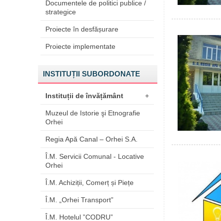
Documentele de politici publice /
strategice
Proiecte în desfășurare
Proiecte implementate
INSTITUȚII SUBORDONATE
Instituții de învățământ
+
Muzeul de Istorie şi Etnografie
Orhei
Regia Apă Canal – Orhei S.A.
Î.M. Servicii Comunal - Locative
Orhei
Î.M. Achiziții, Comerț și Piețe
Î.M. „Orhei Transport”
Î.M. Hotelul ”CODRU”