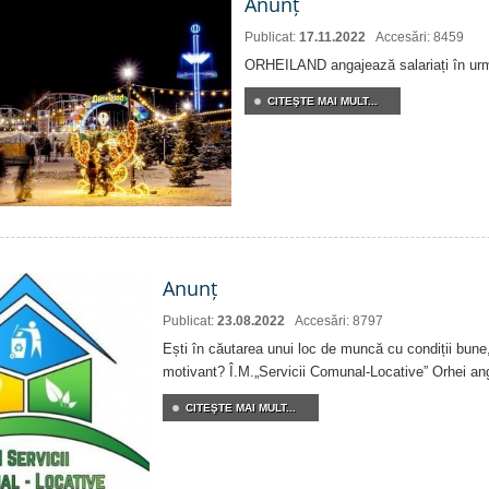
Anunț
Publicat:
17.11.2022
Accesări: 8459
ORHEILAND angajează salariați în urmă
CITEŞTE MAI MULT...
Anunț
Publicat:
23.08.2022
Accesări: 8797
Ești în căutarea unui loc de muncă cu condiții bune,
motivant? Î.M.„Servicii Comunal-Locative” Orhei an
CITEŞTE MAI MULT...