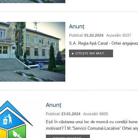
Anunț
Publicat:
01.02.2024
Accesări: 8237
S.A. Regia Apă Canal - Orhei angajeaz
CITEŞTE MAI MULT...
Anunț
Publicat:
23.01.2024
Accesări: 8805
Ești în căutarea unui loc de muncă cu condiții bune,
motivant? Î.M.”Servicii Comunal-Locative” Orhei an