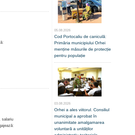
05.08.2026
Cod Portocaliu de caniculă:
ă:
Primăria municipiului Orhei
menține măsurile de protecție
pentru populație
03.08.2026
Orhei a ales viitorul. Consiliul
municipal a aprobat în
 salariu
unanimitate amalgamarea
gajează:
voluntară a unităților