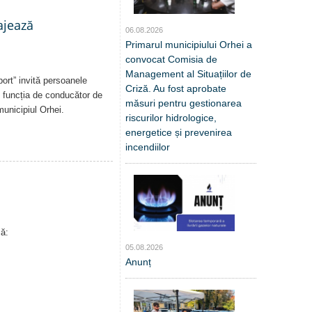
ajează
06.08.2026
Primarul municipiului Orhei a
convocat Comisia de
Management al Situațiilor de
ort” invită persoanele
Criză. Au fost aprobate
n funcția de conducător de
măsuri pentru gestionarea
municipiul Orhei.
riscurilor hidrologice,
energetice și prevenirea
incendiilor
ă:
05.08.2026
Anunț