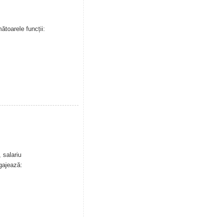
toarele funcții:
 salariu
gajează: