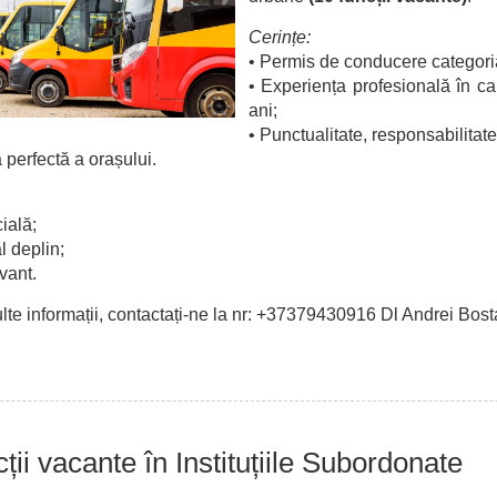
Cerințe:
• Permis de conducere categori
• Experiența profesională în ca
ani;
• Punctualitate, responsabilitate
perfectă a orașului.
ială;
l deplin;
vant.
te informații, contactați-ne la nr: +37379430916 Dl Andrei Bos
ții vacante în Instituțiile Subordonate