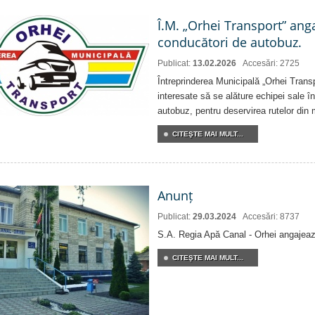
Î.M. „Orhei Transport” ang
conducători de autobuz.
Publicat:
13.02.2026
Accesări: 2725
Întreprinderea Municipală „Orhei Transp
interesate să se alăture echipei sale î
autobuz, pentru deservirea rutelor din 
CITEŞTE MAI MULT...
Anunț
Publicat:
29.03.2024
Accesări: 8737
S.A. Regia Apă Canal - Orhei angajeaz
CITEŞTE MAI MULT...