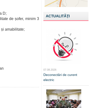
a D;
ACTUALITĂŢI
litate de șofer, minim 3
 și amabilitate;
tan
07.08.2026
Deconectări de curent
electric