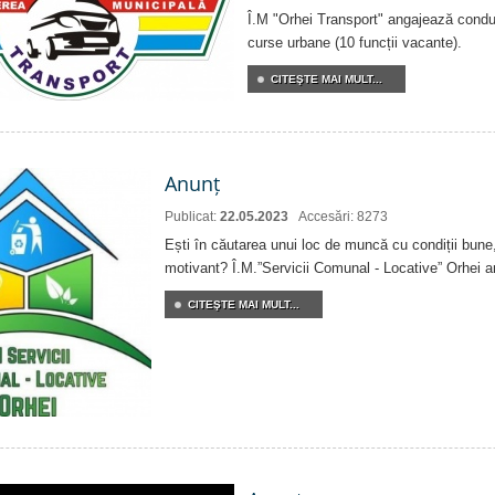
Î.M "Orhei Transport" angajează condu
curse urbane (10 funcții vacante).
CITEŞTE MAI MULT...
Anunț
Publicat:
22.05.2023
Accesări: 8273
Ești în căutarea unui loc de muncă cu condiții bune,
motivant? Î.M.”Servicii Comunal - Locative” Orhei 
CITEŞTE MAI MULT...