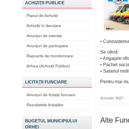
ACHIZIȚII PUBLICE
Planul de Achiziții
Achiziții în derulare
Anunțuri de intenție
• Cunoașterea 
Anunțuri de participare
Se oferă:
Rapoarte de monitorizare
• Angajare ofic
• Pachet socia
Arhiva (Achiziții Publice)
• Salariul moti
Pentru mai mul
LICITAȚII FUNCIARE
Anunțuri de licitații funciare
Accesări: 9027
Rezultatele licitațiilor
Alte Func
BUGETUL MUNICIPIULUI
ORHEI