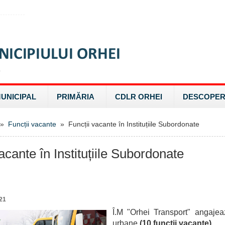
MUNICIPAL
PRIMĂRIA
CDLR ORHEI
DESCOPER
»
Funcții vacante
» Funcții vacante în Instituțiile Subordonate
acante în Instituțiile Subordonate
21
Î.M "Orhei Transport" angajea
urbane
(10 funcții vacante)
.