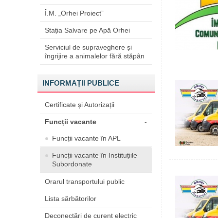
Î.M. „Orhei Proiect”
Stația Salvare pe Apă Orhei
Serviciul de supraveghere și
îngrijire a animalelor fără stăpân
INFORMAȚII PUBLICE
Certificate și Autorizații
Funcții vacante
-
Funcții vacante în APL
Funcții vacante în Instituțiile
Subordonate
Orarul transportului public
Lista sărbătorilor
Deconectări de curent electric