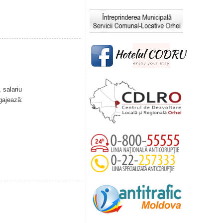
 salariu
gajează: