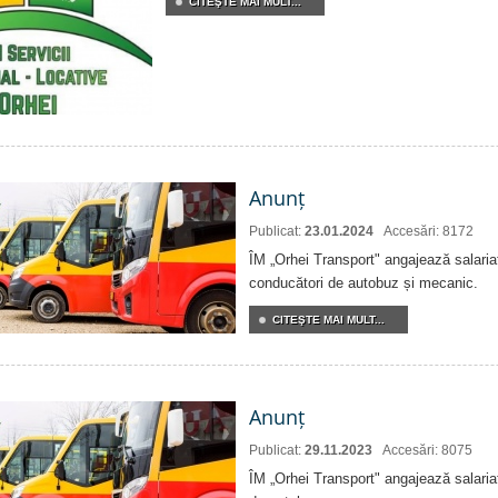
CITEŞTE MAI MULT...
Anunț
Publicat:
23.01.2024
Accesări: 8172
ÎM „Orhei Transport" angajează salariați
conducători de autobuz și mecanic.
CITEŞTE MAI MULT...
Anunț
Publicat:
29.11.2023
Accesări: 8075
ÎM „Orhei Transport" angajează salariaț