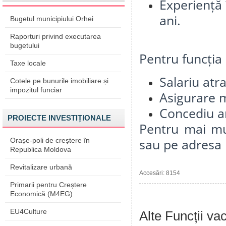
Experiență 
ani.
Bugetul municipiului Orhei
Raporturi privind executarea
bugetului
Pentru funcția
Taxe locale
Salariu atr
Cotele pe bunurile imobiliare și
impozitul funciar
Asigurare m
Concediu an
PROIECTE INVESTIȚIONALE
Pentru mai mul
Orașe-poli de creștere în
sau pe adresa m
Republica Moldova
Revitalizare urbană
Accesări: 8154
Primarii pentru Creștere
Economică (M4EG)
EU4Culture
Alte Funcții va