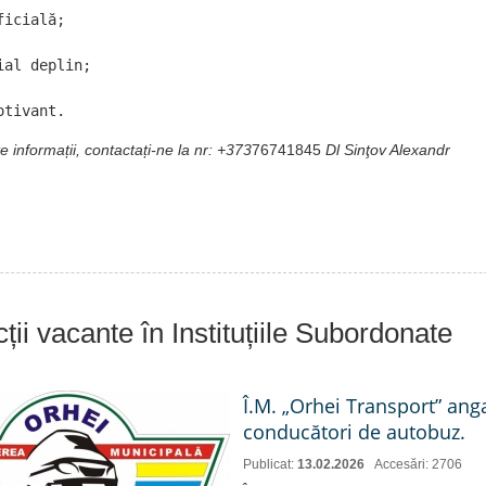
icială;

al deplin; 

otivant.
 informații, contactați-ne la nr: +373
76741845
Dl Sinţov Alexandr
ții vacante în Instituțiile Subordonate
Î.M. „Orhei Transport” ang
conducători de autobuz.
Publicat:
13.02.2026
Accesări: 2706