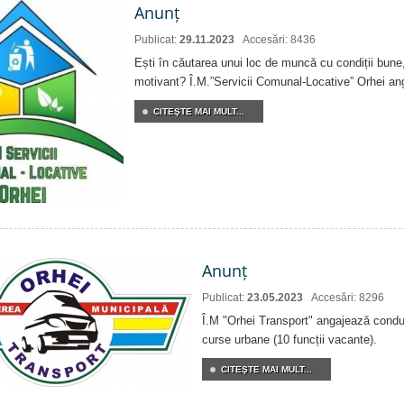
Anunț
Publicat:
29.11.2023
Accesări: 8436
Ești în căutarea unui loc de muncă cu condiții bune,
motivant? Î.M.”Servicii Comunal-Locative” Orhei an
CITEŞTE MAI MULT...
Anunț
Publicat:
23.05.2023
Accesări: 8296
Î.M "Orhei Transport" angajează condu
curse urbane (10 funcții vacante).
CITEŞTE MAI MULT...