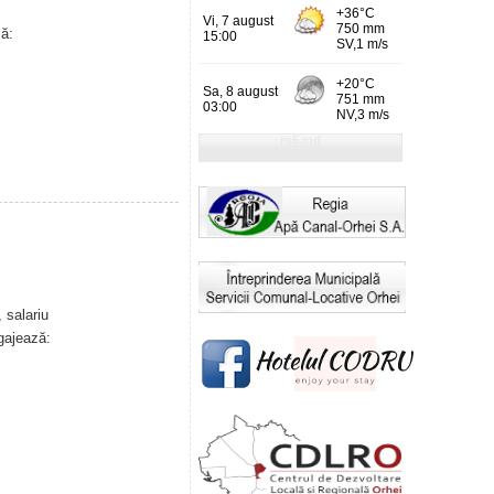
ă:
 salariu
gajează: