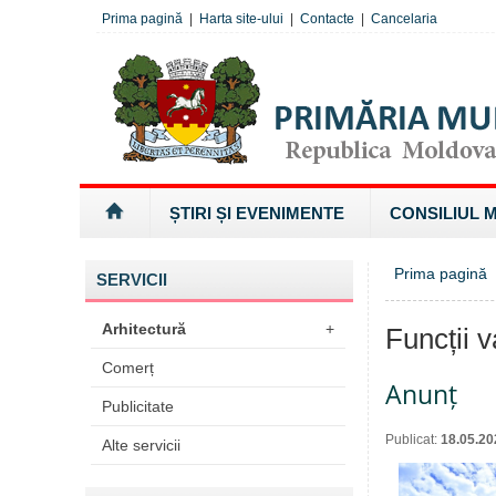
Prima pagină
|
Harta site-ului
|
Contacte
|
Cancelaria
ȘTIRI ȘI EVENIMENTE
CONSILIUL 
Prima pagină
SERVICII
Arhitectură
+
Funcții v
Comerț
Anunț
Publicitate
Publicat:
18.05.20
Alte servicii