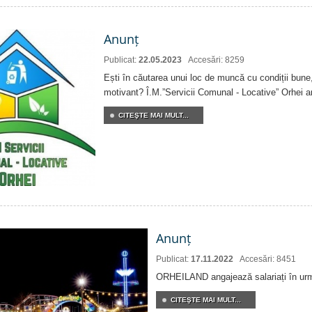
Anunț
Publicat:
22.05.2023
Accesări: 8259
Ești în căutarea unui loc de muncă cu condiții bune,
motivant? Î.M.”Servicii Comunal - Locative” Orhei 
CITEŞTE MAI MULT...
Anunț
Publicat:
17.11.2022
Accesări: 8451
ORHEILAND angajează salariați în urmă
CITEŞTE MAI MULT...