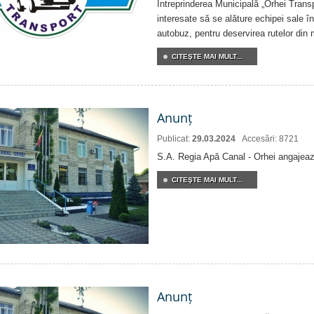
Întreprinderea Municipală „Orhei Transp
interesate să se alăture echipei sale î
autobuz, pentru deservirea rutelor din 
CITEŞTE MAI MULT...
Anunț
Publicat:
29.03.2024
Accesări: 8721
S.A. Regia Apă Canal - Orhei angajeaz
CITEŞTE MAI MULT...
Anunț