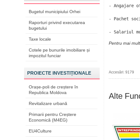
- Angajare of
Bugetul municipiului Orhei
- Pachet soci
Raporturi privind executarea
bugetului
- Salariul m
Taxe locale
Pentru mai multe
Cotele pe bunurile imobiliare și
impozitul funciar
Accesări: 9179
PROIECTE INVESTIȚIONALE
Orașe-poli de creștere în
Republica Moldova
Alte Func
Revitalizare urbană
Primarii pentru Creștere
Economică (M4EG)
EU4Culture