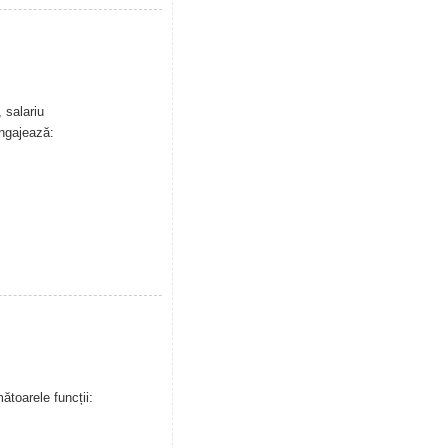
 salariu
angajează:
toarele funcții: