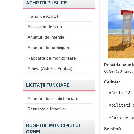
ACHIZIȚII PUBLICE
Planul de Achiziții
Achiziții în derulare
Anunțuri de intenție
Anunțuri de participare
Rapoarte de monitorizare
Primăria munic
Arhiva (Achiziții Publice)
Orhei
(20 funcți
Cerințe:
LICITAȚII FUNCIARE
- Vârsta 18 -
Anunțuri de licitații funciare
- Abilități 
Rezultatele licitațiilor
- ​*Curs de s
BUGETUL MUNICIPIULUI
Se oferă:
ORHEI