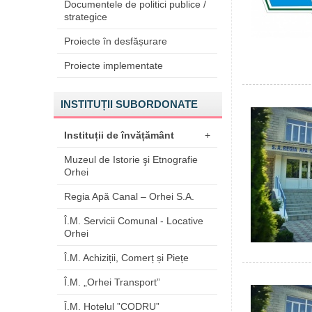
Documentele de politici publice /
strategice
Proiecte în desfășurare
Proiecte implementate
INSTITUȚII SUBORDONATE
Instituții de învățământ
+
Muzeul de Istorie şi Etnografie
Orhei
Regia Apă Canal – Orhei S.A.
Î.M. Servicii Comunal - Locative
Orhei
Î.M. Achiziții, Comerț și Piețe
Î.M. „Orhei Transport”
Î.M. Hotelul ”CODRU”