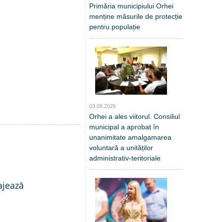
Primăria municipiului Orhei
menține măsurile de protecție
pentru populație
03.08.2026
Orhei a ales viitorul. Consiliul
municipal a aprobat în
unanimitate amalgamarea
voluntară a unităților
administrativ-teritoriale
ajează