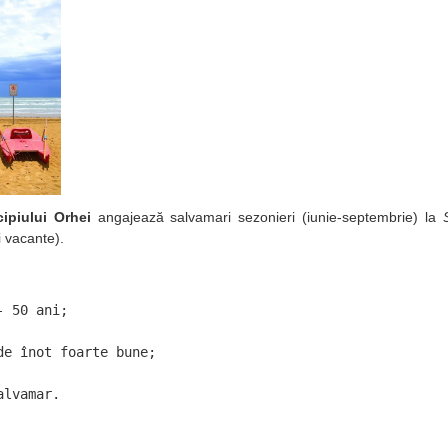
ipiului Orhei
angajează salvamari sezonieri (iunie-septembrie) la
i vacante).
 50 ani;

de înot foarte bune;

alvamar.