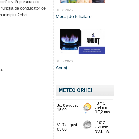
ort” invită persoanele
n funcția de conducător de
01.08.2026
municipiul Orhei.
Mesaj de felicitare!
31.07.2026
Anunț
ă:
METEO ORHEI