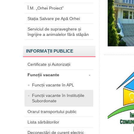
Î.M. „Orhei Proiect”
Stația Salvare pe Apă Orhei
Serviciul de supraveghere și
îngrijire a animalelor fără stăpân
INFORMAȚII PUBLICE
Certificate și Autorizații
Funcții vacante
-
Funcții vacante în APL
Funcții vacante în Instituțiile
Subordonate
Orarul transportului public
Lista sărbătorilor
Deconectări de curent electric