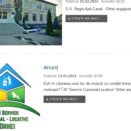
Publicat:
01.02.2024
Accesări: 8218
S.A. Regia Apă Canal - Orhei angajeaz
CITEŞTE MAI MULT...
Anunț
Publicat:
23.01.2024
Accesări: 8788
Ești în căutarea unui loc de muncă cu condiții bune,
motivant? Î.M.”Servicii Comunal-Locative” Orhei an
CITEŞTE MAI MULT...