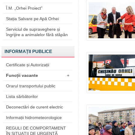
Î.M. „Orhei Proiect”
Stația Salvare pe Apă Orhei
Serviciul de supraveghere și
îngrijire a animalelor fără stăpân
INFORMAȚII PUBLICE
Certificate și Autorizații
Funcții vacante
+
Orarul transportului public
Lista sărbătorilor
Deconectări de curent electric
Informații hidrometeorologice
REGULI DE COMPORTAMENT
ÎN SITUAŢII DE URGENŢĂ