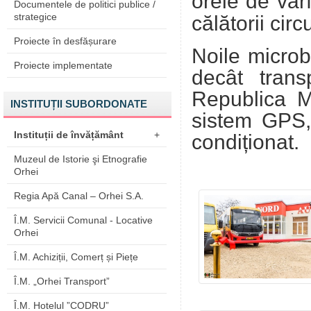
orele de vârf
Documentele de politici publice /
strategice
călătorii circu
Proiecte în desfășurare
Noile microb
Proiecte implementate
decât transp
Republica M
INSTITUȚII SUBORDONATE
sistem GPS, 
Instituții de învățământ
+
condiționat.
Muzeul de Istorie şi Etnografie
Orhei
Regia Apă Canal – Orhei S.A.
Î.M. Servicii Comunal - Locative
Orhei
Î.M. Achiziții, Comerț și Piețe
Î.M. „Orhei Transport”
Î.M. Hotelul ”CODRU”