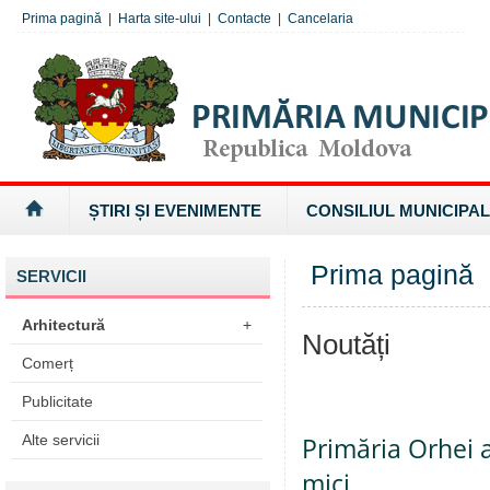
Prima pagină
|
Harta site-ului
|
Contacte
|
Cancelaria
ȘTIRI ȘI EVENIMENTE
CONSILIUL MUNICIPAL
Prima pagină
SERVICII
Arhitectură
+
Noutăți
Comerț
Publicitate
Alte servicii
Primăria Orhei a
mici