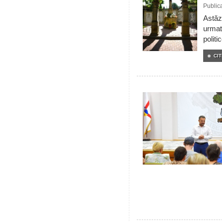
Public
Astăzi
urmat
politi
CIT