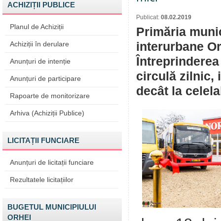
ACHIZIȚII PUBLICE
Publicat:
08.02.2019
Planul de Achiziții
Primăria munic
Achiziții în derulare
interurbane Or
Întreprinderea
Anunțuri de intenție
circulă zilnic,
Anunțuri de participare
decât la celela
Rapoarte de monitorizare
Arhiva (Achiziții Publice)
LICITAȚII FUNCIARE
Anunțuri de licitații funciare
Rezultatele licitațiilor
BUGETUL MUNICIPIULUI
ORHEI