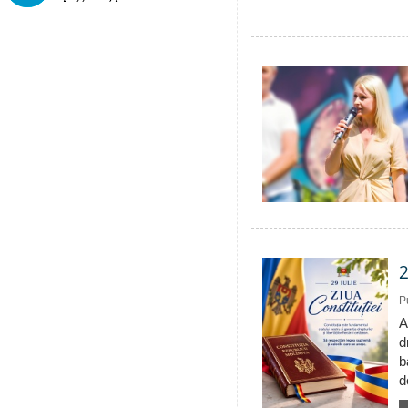
2
P
A
d
b
d