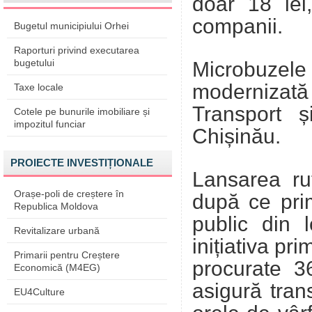
doar 18 lei
companii.
Bugetul municipiului Orhei
Raporturi privind executarea
bugetului
Microbuzele 
modernizat
Taxe locale
Transport 
Cotele pe bunurile imobiliare și
impozitul funciar
Chișinău.
PROIECTE INVESTIȚIONALE
Lansarea rut
Orașe-poli de creștere în
după ce prim
Republica Moldova
public din l
Revitalizare urbană
inițiativa pri
Primarii pentru Creștere
procurate 3
Economică (M4EG)
asigură trans
EU4Culture