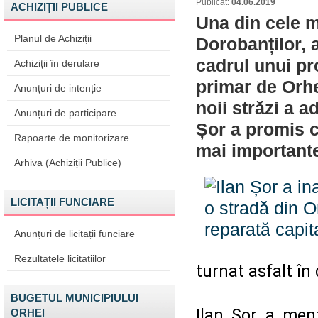
Publicat:
04.06.2019
ACHIZIȚII PUBLICE
Una din cele m
Planul de Achiziții
Dorobanților, a
cadrul unui pr
Achiziții în derulare
primar de Orhe
Anunțuri de intenție
noii străzi a ad
Anunțuri de participare
Șor a promis c
Rapoarte de monitorizare
mai importante
Arhiva (Achiziții Publice)
LICITAȚII FUNCIARE
Anunțuri de licitații funciare
Rezultatele licitațiilor
turnat asfalt în
BUGETUL MUNICIPIULUI
Ilan Șor a menț
ORHEI