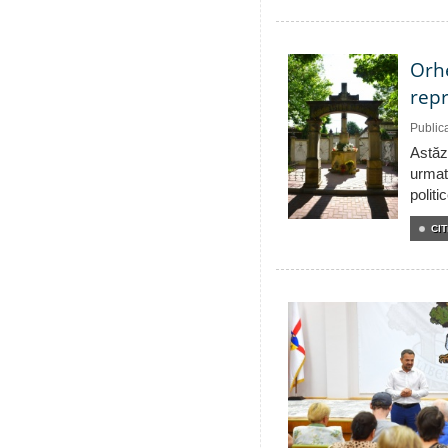
Orhe
repr
Public
Astăzi
urmat
politi
CIT