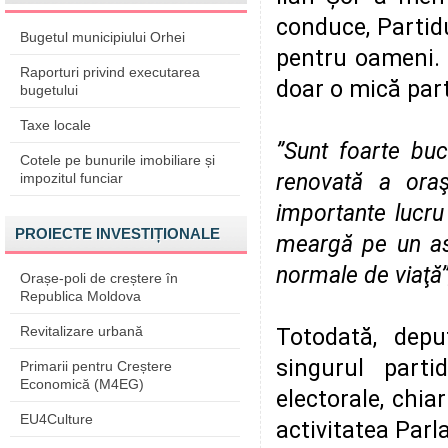
conduce, Partidu
Bugetul municipiului Orhei
pentru oameni. R
Raporturi privind executarea
doar o mică part
bugetului
Taxe locale
”Sunt foarte bu
Cotele pe bunurile imobiliare și
renovată a oraş
impozitul funciar
importante lucru
PROIECTE INVESTIȚIONALE
meargă pe un asfa
normale de viaţă”
Orașe-poli de creștere în
Republica Moldova
Revitalizare urbană
Totodată, depu
singurul partid
Primarii pentru Creștere
Economică (M4EG)
electorale, chiar
EU4Culture
activitatea Parl