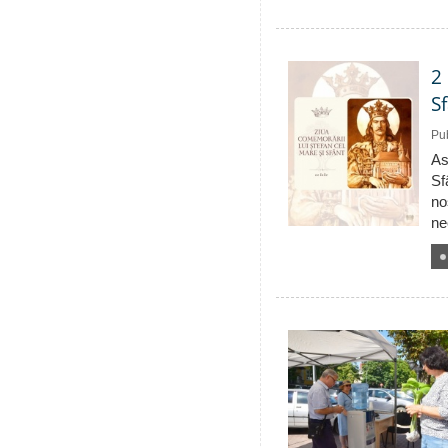
2
S
Pub
As
Sf
no
ne