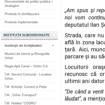
Documentele de politici publice /
strategice
„Am spus și repet
Proiecte în desfășurare
noi vom continu
Proiecte implementate
deputatul Ilan Ș
Strada, care nu 
INSTITUȚII SUBORDONATE
află în zona lac
Instituții de învățământ
+
țară. Aici, munc
Muzeul de Istorie şi Etnografie
parcare și au săd
Orhei
Locuitorii oraş
Regia Apă Canal – Orhei S.A.
recunosc că or
Î.M. Servicii Comunal - Locative
Orhei
ultimii ani dator
Î.M. Achiziții, Comerț și Piețe
”De când a venit 
Î.M. „Orhei Transport”
lăudat”
, a mențio
Î.M. Hotelul ”CODRU”