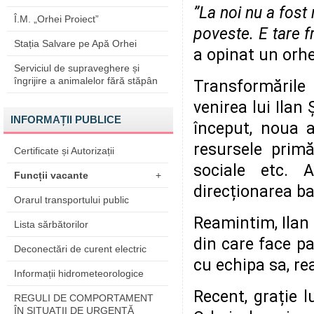
”La noi nu a fost
Î.M. „Orhei Proiect”
poveste. E tare 
Stația Salvare pe Apă Orhei
a opinat un orhe
Serviciul de supraveghere și
îngrijire a animalelor fără stăpân
Transformările 
venirea lui Ilan 
INFORMAȚII PUBLICE
început, noua a
resursele primăr
Certificate și Autorizații
sociale etc. A
Funcții vacante
+
direcționarea ba
Orarul transportului public
Reamintim, Ilan 
Lista sărbătorilor
din care face pa
Deconectări de curent electric
cu echipa sa, re
Informații hidrometeorologice
Recent, grație l
REGULI DE COMPORTAMENT
ÎN SITUAŢII DE URGENŢĂ