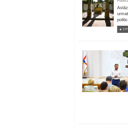
Public
Astăzi
urmat
politi
CIT