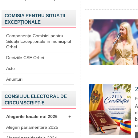
COMISIA PENTRU SITUAȚII
EXCEPȚIONALE
Componența Comisiei pentru
Situații Excepționale în municipiul
Orhei
Deciziile CSE Orhei
Acte
Anunțuri
2
CONSILIUL ELECTORAL DE
P
CIRCUMSCRIPȚIE
A
d
Alegerile locale noi 2026
+
b
d
Alegeri parlamentare 2025