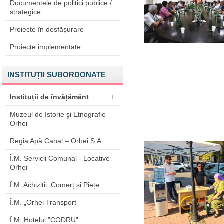
Documentele de politici publice /
strategice
Proiecte în desfășurare
Proiecte implementate
INSTITUȚII SUBORDONATE
Instituții de învățământ
+
Muzeul de Istorie şi Etnografie
Orhei
Regia Apă Canal – Orhei S.A.
Î.M. Servicii Comunal - Locative
Orhei
Î.M. Achiziții, Comerț și Piețe
Î.M. „Orhei Transport”
Î.M. Hotelul ”CODRU”