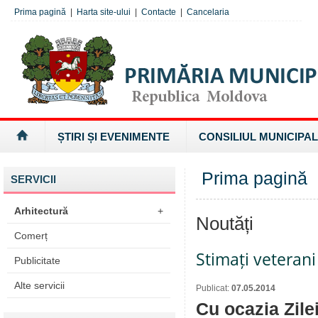
Prima pagină
|
Harta site-ului
|
Contacte
|
Cancelaria
ȘTIRI ȘI EVENIMENTE
CONSILIUL MUNICIPAL
Prima pagină
SERVICII
Arhitectură
+
Noutăți
Comerț
Stimați veterani 
Publicitate
Alte servicii
Publicat:
07.05.2014
Cu ocazia Zilei