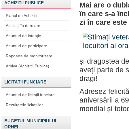
ACHIZIȚII PUBLICE
Mai are o dubl
în care s-a înc
Planul de Achiziții
zi în care este
Achiziții în derulare
Anunțuri de intenție
Anunțuri de participare
Rapoarte de monitorizare
şi dragostea de
Arhiva (Achiziții Publice)
aveți parte de s
dragi!
LICITAȚII FUNCIARE
Adresez felicită
Anunțuri de licitații funciare
aniversării a 69
Rezultatele licitațiilor
mondial și toto
BUGETUL MUNICIPIULUI
ORHEI