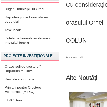
Cu considerație
Bugetul municipiului Orhei
Pr
Raporturi privind executarea
orașului Orhei
bugetului
Taxe locale
V
Cotele pe bunurile imobiliare și
COLUN
impozitul funciar
PROIECTE INVESTIȚIONALE
Accesări: 8420
Orașe-poli de creștere în
Republica Moldova
Alte Noutăți
Revitalizare urbană
Primarii pentru Creștere
Economică (M4EG)
EU4Culture