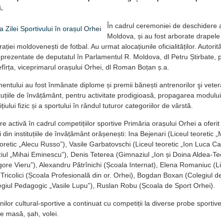
.
În cadrul ceremoniei de deschidere a
Moldova, și au fost arborate drapele 
ției moldovenești de fotbal. Au urmat alocațiunile oficialităților. Autorită
eprezentate de deputatul în Parlamentul R. Moldova, dl Petru Știrbate, p
efîrța, viceprimarul orașului Orhei, dl Roman Boțan ș.a.
entului au fost înmânate diplome și premii bănești antrenorilor şi veteran
tituțiile de învățământ, pentru activitate prodigioasă, propagarea modulu
ițiului fizic și a sportului în rândul tuturor categoriilor de vârstă.
re activă în cadrul competițiilor sportive Primăria orașului Orhei a oferi
i din instituțiile de învățământ orășenești: Ina Bejenari (Liceul teoreti
oretic „Alecu Russo”), Vasile Garbatovschi (Liceul teoretic „Ion Luca Ca
iul „Mihai Eminescu”), Denis Teterea (Gimnaziul „Ion și Doina Aldea-Teo
ore Vieru”), Alexandru Pătrînichi (Școala Internat), Elena Romaniuc (Lic
Tricolici (Școala Profesională din or. Orhei), Bogdan Boxan (Colegiul de
egiul Pedagogic „Vasile Lupu”), Ruslan Robu (Școala de Sport Orhei).
ilor cultural-sportive a continuat cu competiții la diverse probe sportive:
de masă, șah, volei.