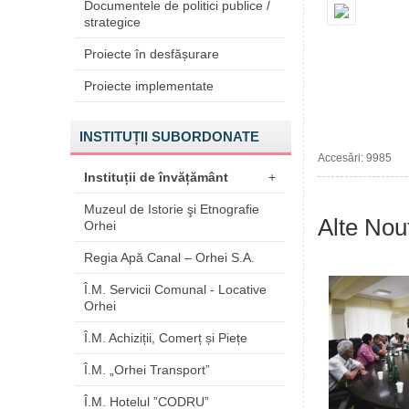
Documentele de politici publice /
strategice
Proiecte în desfășurare
Proiecte implementate
INSTITUȚII SUBORDONATE
Accesări: 9985
Instituții de învățământ
+
Muzeul de Istorie şi Etnografie
Alte Nout
Orhei
Regia Apă Canal – Orhei S.A.
Î.M. Servicii Comunal - Locative
Orhei
Î.M. Achiziții, Comerț și Piețe
Î.M. „Orhei Transport”
Î.M. Hotelul ”CODRU”