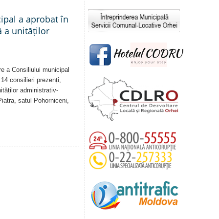
cipal a aprobat în
a unităților
re a Consiliului municipal
14 consilieri prezenți,
tăților administrativ-
Piatra, satul Pohorniceni,