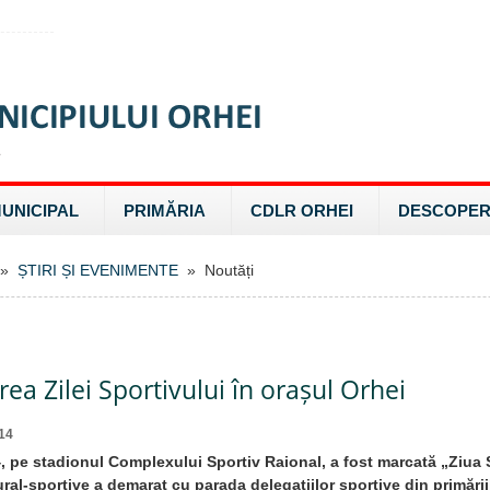
MUNICIPAL
PRIMĂRIA
CDLR ORHEI
DESCOPER
»
ȘTIRI ȘI EVENIMENTE
» Noutăți
rea Zilei Sportivului în orașul Orhei
14
, pe stadionul Complexului Sportiv Raional, a fost marcată „Ziua 
ural-sportive a demarat cu parada delegațiilor sportive din primăriil