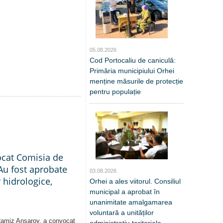
05.08.2026
Cod Portocaliu de caniculă:
Primăria municipiului Orhei
menține măsurile de protecție
pentru populație
ocat Comisia de
Au fost aprobate
03.08.2026
 hidrologice,
Orhei a ales viitorul. Consiliul
municipal a aprobat în
unanimitate amalgamarea
voluntară a unităților
 Ramiz Ansarov, a convocat