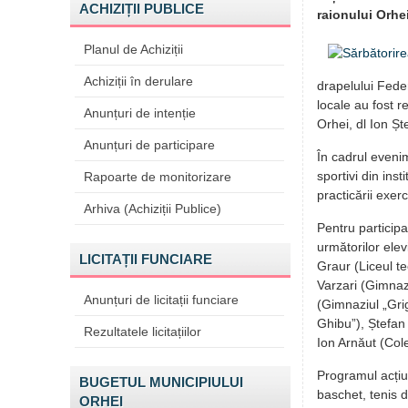
ACHIZIȚII PUBLICE
raionului Orhei
Planul de Achiziții
Achiziții în derulare
drapelului Federa
locale au fost r
Anunțuri de intenție
Orhei, dl Ion Șt
Anunțuri de participare
În cadrul evenim
sportivi din ins
Rapoarte de monitorizare
practicării exerc
Arhiva (Achiziții Publice)
Pentru participa
următorilor elev
LICITAȚII FUNCIARE
Graur (Liceul te
Varzari (Gimnaz
Anunțuri de licitații funciare
(Gimnaziul „Grig
Ghibu”), Ștefan 
Rezultatele licitațiilor
Ion Arnăut (Col
Programul acțiun
BUGETUL MUNICIPIULUI
baschet, tenis 
ORHEI