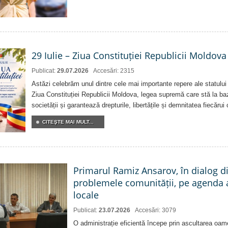
29 Iulie – Ziua Constituției Republicii Moldova
Publicat:
29.07.2026
Accesări: 2315
Astăzi celebrăm unul dintre cele mai importante repere ale statului
Ziua Constituției Republicii Moldova, legea supremă care stă la baz
societății și garantează drepturile, libertățile și demnitatea fiecărui
CITEŞTE MAI MULT...
Primarul Ramiz Ansarov, în dialog di
problemele comunității, pe agenda 
locale
Publicat:
23.07.2026
Accesări: 3079
O administrație eficientă începe prin ascultarea oam