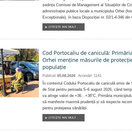
ședința Comisiei de Management al Situațiilor de Criz
administrației publice locale a municipiului Orhei (fo
Excepționale), în baza Dispoziției nr. 02/1-4-346 din
CITEŞTE MAI MULT...
Cod Portocaliu de caniculă: Primări
Orhei menține măsurile de protecți
populație
Publicat:
05.08.2026
Accesări: 1141
În contextul Codului Portocaliu de caniculă emis de 
de Stat pentru perioada 5–6 august 2026, când temp
va atinge valori de +36…+38°C, Primăria municipiulu
să manifeste maximă prudență și să respecte recoman
pentru protejarea sănătății.
CITEŞTE MAI MULT...