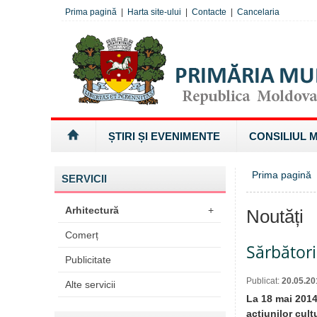
Prima pagină
|
Harta site-ului
|
Contacte
|
Cancelaria
ȘTIRI ȘI EVENIMENTE
CONSILIUL 
Prima pagină
SERVICII
Arhitectură
+
Noutăți
Comerț
Sărbători
Publicitate
Publicat:
20.05.20
Alte servicii
La 18 mai 2014
acțiunilor cult