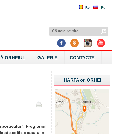
Ro
Ru
Ă ORHEIUL
GALERIE
CONTACTE
HARTA
or.
ORHEI
Sportivului”. Programul
e și școlile orașului și