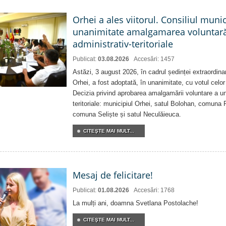
Orhei a ales viitorul. Consiliul muni
unanimitate amalgamarea voluntară 
administrativ-teritoriale
Publicat:
03.08.2026
Accesări: 1457
Astăzi, 3 august 2026, în cadrul ședinței extraordina
Orhei, a fost adoptată, în unanimitate, cu votul celor 
Decizia privind aprobarea amalgamării voluntare a uni
teritoriale: municipiul Orhei, satul Bolohan, comuna 
comuna Seliște și satul Neculăieuca.
CITEŞTE MAI MULT...
Mesaj de felicitare!
Publicat:
01.08.2026
Accesări: 1768
La mulți ani, doamna Svetlana Postolache!
CITEŞTE MAI MULT...