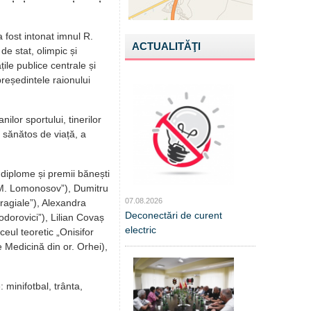
 fost intonat imnul R.
ACTUALITĂŢI
de stat, olimpic și
țile publice centrale și
reședintele raionului
ilor sportului, tinerilor
i sănătos de viață, a
t diplome și premii bănești
c „M. Lomonosov”), Dumitru
07.08.2026
ragiale”), Alexandra
Deconectări de curent
dorovici”), Lilian Covaș
electric
eul teoretic „Onisifor
 Medicină din or. Orhei),
 minifotbal, trânta,