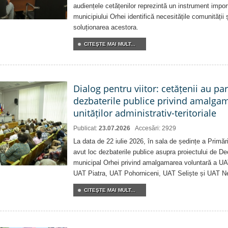
audiențele cetățenilor reprezintă un instrument impor
municipiului Orhei identifică necesitățile comunității 
soluționarea acestora.
CITEŞTE MAI MULT...
Dialog pentru viitor: cetățenii au par
dezbaterile publice privind amalga
unităților administrativ-teritoriale
Publicat:
23.07.2026
Accesări: 2929
La data de 22 iulie 2026, în sala de ședințe a Primări
avut loc dezbaterile publice asupra proiectului de Dec
municipal Orhei privind amalgamarea voluntară a U
UAT Piatra, UAT Pohorniceni, UAT Seliște și UAT N
CITEŞTE MAI MULT...