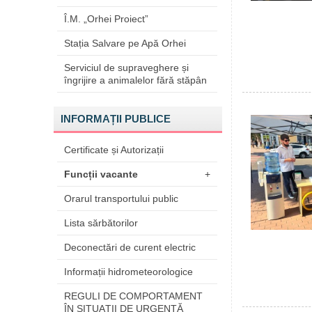
Î.M. „Orhei Proiect”
Stația Salvare pe Apă Orhei
Serviciul de supraveghere și
îngrijire a animalelor fără stăpân
INFORMAȚII PUBLICE
Certificate și Autorizații
Funcții vacante
+
Orarul transportului public
Lista sărbătorilor
Deconectări de curent electric
Informații hidrometeorologice
REGULI DE COMPORTAMENT
ÎN SITUAŢII DE URGENŢĂ