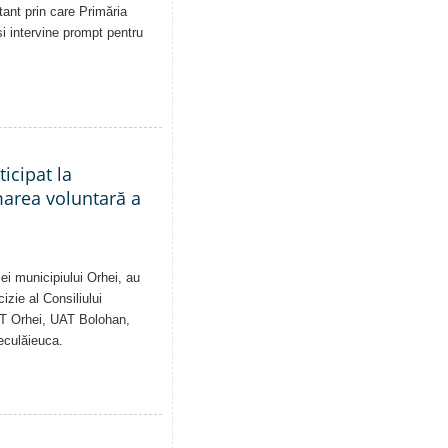
tant prin care Primăria
și intervine prompt pentru
ticipat la
marea voluntară a
ei municipiului Orhei, au
izie al Consiliului
AT Orhei, UAT Bolohan,
eculăieuca.