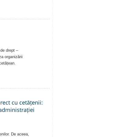
 de drept –
a organizării
 cetățean.
rect cu cetățenii:
administrației
enilor. De aceea,