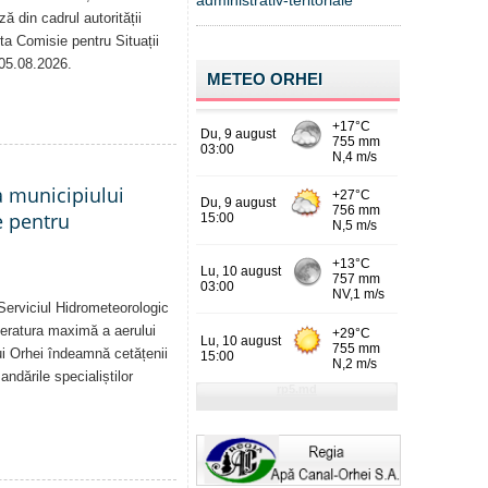
administrativ-teritoriale
ă din cadrul autorității
sta Comisie pentru Situații
 05.08.2026.
METEO ORHEI
a municipiului
e pentru
Serviciul Hidrometeorologic
eratura maximă a aerului
i Orhei îndeamnă cetățenii
dările specialiștilor