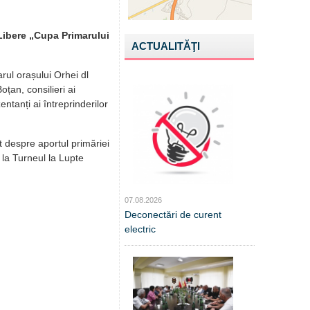
 Libere „Cupa Primarului
ACTUALITĂŢI
rul orașului Orhei dl
țan, consilieri ai
ntanți ai întreprinderilor
t despre aportul primăriei
 la Turneul la Lupte
07.08.2026
Deconectări de curent
electric