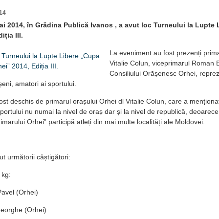
14
i 2014, în Grădina Publică Ivanos , a avut loc Turneului la Lupte
ția III.
La eveniment au fost prezenți prima
Vitalie Colun, viceprimarul Roman Bo
Consiliului Orășenesc Orhei, repreze
eni, amatori ai sportului.
st deschis de primarul orașului Orhei dl Vitalie Colun, care a menționa
portului nu numai la nivel de oraș dar și la nivel de republică, deoarece
marului Orhei” participă atleți din mai multe localități ale Moldovei.
t următorii câștigători:
 kg:
Pavel (Orhei)
heorghe (Orhei)