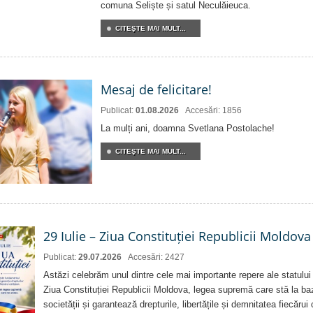
comuna Seliște și satul Neculăieuca.
CITEŞTE MAI MULT...
Mesaj de felicitare!
Publicat:
01.08.2026
Accesări: 1856
La mulți ani, doamna Svetlana Postolache!
CITEŞTE MAI MULT...
29 Iulie – Ziua Constituției Republicii Moldova
Publicat:
29.07.2026
Accesări: 2427
Astăzi celebrăm unul dintre cele mai importante repere ale statului
Ziua Constituției Republicii Moldova, legea supremă care stă la baz
societății și garantează drepturile, libertățile și demnitatea fiecărui