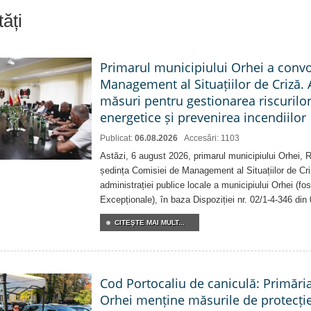
ăți
Primarul municipiului Orhei a conv
Management al Situațiilor de Criză. 
măsuri pentru gestionarea riscurilor
energetice și prevenirea incendiilor
Publicat:
06.08.2026
Accesări: 1103
Astăzi, 6 august 2026, primarul municipiului Orhei,
ședința Comisiei de Management al Situațiilor de Criz
administrației publice locale a municipiului Orhei (fo
Excepționale), în baza Dispoziției nr. 02/1-4-346 din
CITEŞTE MAI MULT...
Cod Portocaliu de caniculă: Primări
Orhei menține măsurile de protecți