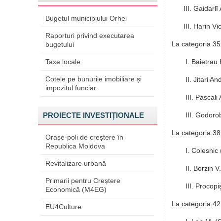
III. Gaidarlî
Bugetul municipiului Orhei
III. Harin Vi
Raporturi privind executarea
La categoria 35
bugetului
Taxe locale
I. Baietrau 
Cotele pe bunurile imobiliare și
II. Jitari A
impozitul funciar
III. Pascali
PROIECTE INVESTIȚIONALE
III. Godoro
La categoria 38
Orașe-poli de creștere în
Republica Moldova
I. Colesnic
Revitalizare urbană
II. Borzin V
Primarii pentru Creștere
III. Procopi
Economică (M4EG)
La categoria 42
EU4Culture