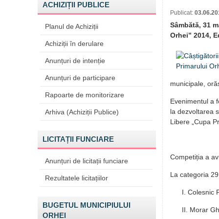
ACHIZIȚII PUBLICE
Publicat:
03.06.20
Sâmbătă, 31 ma
Planul de Achiziții
Orhei” 2014, Edi
Achiziții în derulare
Anunțuri de intenție
Anunțuri de participare
municipale, orăș
Rapoarte de monitorizare
Evenimentul a fo
la dezvoltarea s
Arhiva (Achiziții Publice)
Libere „Cupa Pri
LICITAȚII FUNCIARE
Competiția a avu
Anunțuri de licitații funciare
La categoria 29
Rezultatele licitațiilor
I. Colesnic 
BUGETUL MUNICIPIULUI
II. Morar G
ORHEI