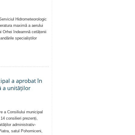
Serviciul Hidrometeorologic
eratura maximă a aerului
i Orhei îndeamnă cetățenii
dările specialiștilor
cipal a aprobat în
a unităților
re a Consiliului municipal
14 consilieri prezenți,
tăților administrativ-
Piatra, satul Pohorniceni,