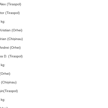
 Alex (Tiraspol)
ctor (Tiraspol)
 kg:
Kristian (Orhei)
ndrian (Chișinau)
 Andrei (Orhei)
ba D. (Tiraspol)
 kg:
 (Orhei)
. (Chișinau)
şin(Tiraspol)
 kg: