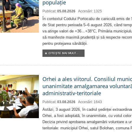
populație
Publicat:
05.08.2026
Accesări: 1325
În contextul Codului Portocaliu de caniculă emis de 
de Stat pentru perioada 5–6 august 2026, când temp
va atinge valori de +36…+38°C, Primăria municipiulu
să manifeste maximă prudență și să respecte recoman
pentru protejarea sănătății.
CITEŞTE MAI MULT...
Orhei a ales viitorul. Consiliul muni
unanimitate amalgamarea voluntară 
administrativ-teritoriale
Publicat:
03.08.2026
Accesări: 1643
Astăzi, 3 august 2026, în cadrul ședinței extraordina
Orhei, a fost adoptată, în unanimitate, cu votul celor 
Decizia privind aprobarea amalgamării voluntare a uni
teritoriale: municipiul Orhei, satul Bolohan, comuna 