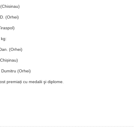
. (Chisinau)
D. (Orhei)
(Tiraspol)
 kg:
Dan. (Orhei)
 (Chișinau)
n Dumitru (Orhei)
fost premiați cu medalii şi diplome.