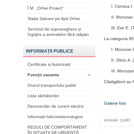
I. Cernica I
Î.M. „Orhei Proiect”
II. Morozan 
Stația Salvare pe Apă Orhei
III. Esir E. 
Serviciul de supraveghere și
îngrijire a animalelor fără stăpân
La categoria 85
I. Morozan 
INFORMAȚII PUBLICE
II. Sîtnic A.
Certificate și Autorizații
III. Moroza
Funcții vacante
+
Câștigătorii au 
Orarul transportului public
Lista sărbătorilor
Galerie foto
Deconectări de curent electric
Informații hidrometeorologice
Accesări: 11493
REGULI DE COMPORTAMENT
ÎN SITUAŢII DE URGENŢĂ