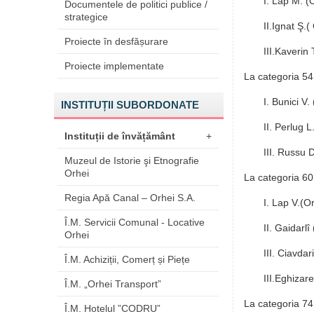
I. Lap M. (
Documentele de politici publice /
strategice
II.Ignat Ş.(
Proiecte în desfășurare
III.Kaverin 
Proiecte implementate
La categoria 54
I. Bunici V.
INSTITUȚII SUBORDONATE
II. Perlug L
Instituții de învățământ
+
III. Russu 
Muzeul de Istorie şi Etnografie
Orhei
La categoria 60
Regia Apă Canal – Orhei S.A.
I. Lap V.(O
Î.M. Servicii Comunal - Locative
II. Gaidarlî
Orhei
III. Ciavdar
Î.M. Achiziții, Comerț și Piețe
III.Eghizar
Î.M. „Orhei Transport”
La categoria 74
Î.M. Hotelul ”CODRU”