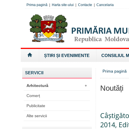
Prima pagină
|
Harta site-ului
|
Contacte
|
Cancelaria
ȘTIRI ȘI EVENIMENTE
CONSILIUL 
Prima pagină
SERVICII
Arhitectură
+
Noutăți
Comerț
Publicitate
Câștigăto
Alte servicii
2014, Ediți