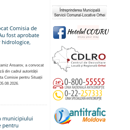
ocat Comisia de
Au fost aprobate
 hidrologice,
 Ramiz Ansarov, a convocat
ă din cadrul autorității
sta Comisie pentru Situații
 05.08.2026.
a municipiului
e pentru