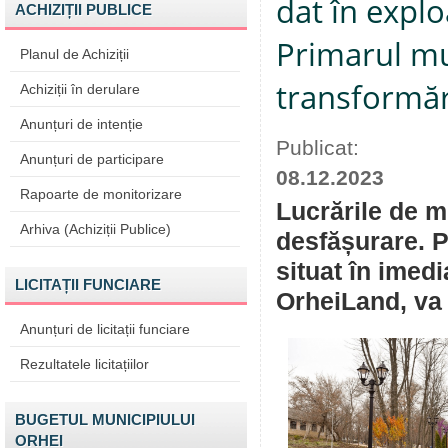
dat în explo
ACHIZIȚII PUBLICE
Primarul mun
Planul de Achiziții
transformăr
Achiziții în derulare
Anunțuri de intenție
Publicat:
Anunțuri de participare
08.12.2023
Rapoarte de monitorizare
Lucrările de m
Arhiva (Achiziții Publice)
desfășurare. P
situat în imedi
LICITAȚII FUNCIARE
OrheiLand, va 
Anunțuri de licitații funciare
Rezultatele licitațiilor
BUGETUL MUNICIPIULUI
ORHEI