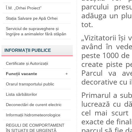
parcului pres
Î.M. „Orhei Proiect”
adăuga un plus
Stația Salvare pe Apă Orhei
tot.
Serviciul de supraveghere și
îngrijire a animalelor fără stăpân
„Vizitatorii îș
având în vede
INFORMAȚII PUBLICE
peste 1000 de m
create piste p
Certificate și Autorizații
Parcul va av
Funcții vacante
+
decorative cu 
Orarul transportului public
Primarul a subl
Lista sărbătorilor
lucrează cu dăr
Deconectări de curent electric
cel mai scurt
Informații hidrometeorologice
exacte de fina
REGULI DE COMPORTAMENT
parcul să fie d
ÎN SITUAŢII DE URGENŢĂ