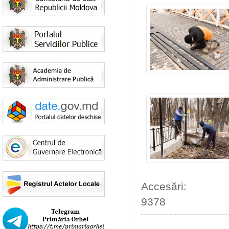
Accesări:
9378