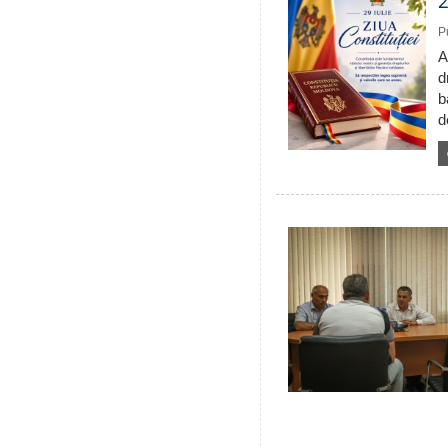
2
P
A
d
b
d