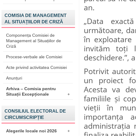
an.
COMISIA DE MANAGEMENT
„Data exactă
AL SITUAȚIILOR DE CRIZĂ
următoare, dar 
Componența Comisiei de
în exploatare 
Management al Situațiilor de
invităm toți 
Criză
deschidere.”, 
Procese-verbale ale Comisiei
Acte privind activitatea Comisiei
Potrivit autori
un proiect fo
Anunțuri
Acesta va dev
Arhiva – Comisia pentru
Situații Excepționale
+
familiile și co
vieții în mun
CONSILIUL ELECTORAL DE
importanța ac
CIRCUMSCRIPȚIE
administrația
Alegerile locale noi 2026
+
finaliza reabili