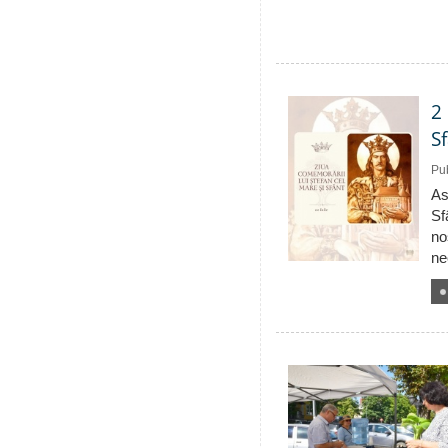
2
S
Pub
As
Sf
no
ne