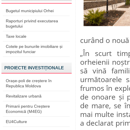
Bugetul municipiului Orhei
Raporturi privind executarea
bugetului
Taxe locale
curând o nouă a
Cotele pe bunurile imobiliare și
„În scurt tim
impozitul funciar
orheienii noșt
PROIECTE INVESTIȚIONALE
să vină famil
următoarele 
Orașe-poli de creștere în
frumos în expl
Republica Moldova
de onoare și p
Revitalizare urbană
de mare, se în
Primarii pentru Creștere
Economică (M4EG)
mai multe insta
a declarat prim
EU4Culture