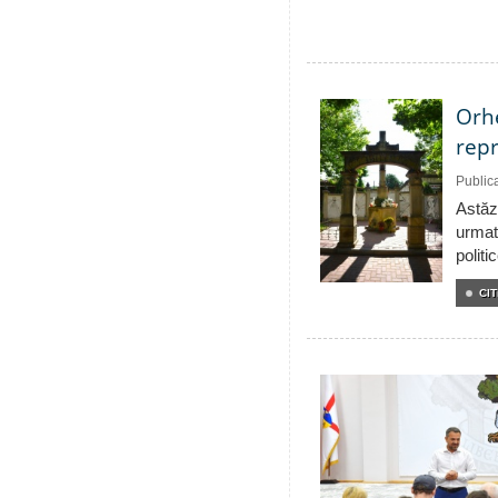
Orhe
repr
Public
Astăzi
urmat
politi
CIT