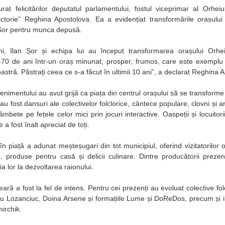
rat felicitărilor deputatul parlamentului, fostul viceprimar al Orheiu
ctorie” Reghina Apostolova. Ea a evidențiat transformările orașului 
n Șor pentru munca depusă.
, Ilan Șor și echipa lui au început transformarea orașului Orhei
70 de ani într-un oraș minunat, prosper, frumos, care este exemplu 
stră. Păstrați ceea ce s-a făcut în ultimii 10 ani”, a declarat Reghina 
enimentului au avut grijă ca piața din centrul orașului să se transforme î
ci au fost dansuri ale colectivelor folclorice, cântece populare, clovni și 
bete pe fețele celor mici prin jocuri interactive. Oaspeții și locuitorii
 a fost înalt apreciat de toți.
în piață a adunat meșteșugari din tot municipiul, oferind vizitatorilor
e, produse pentru casă și delicii culinare. Dintre producătorii prezent
ia lor la dezvoltarea raionului.
ră a fost la fel de intens. Pentru cei prezenți au evoluat colective folcl
u Lozanciuc, Doina Arsene și formațiile Lume și DoReDos, precum și invit
irchik.