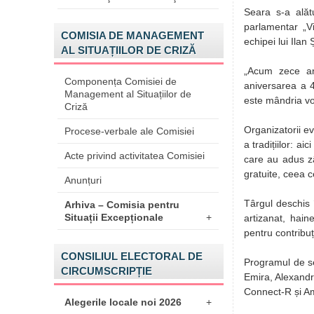
Seara s-a alătu
parlamentar „Vi
COMISIA DE MANAGEMENT
echipei lui Ila
AL SITUAȚIILOR DE CRIZĂ
„Acum zece ani
Componența Comisiei de
aniversarea a 4
Management al Situațiilor de
este mândria voa
Criză
Organizatorii ev
Procese-verbale ale Comisiei
a tradițiilor: ai
Acte privind activitatea Comisiei
care au adus zâm
gratuite, ceea ce
Anunțuri
Târgul deschis 
Arhiva – Comisia pentru
Situații Excepționale
+
artizanat, hain
pentru contribuț
CONSILIUL ELECTORAL DE
Programul de sea
CIRCUMSCRIPȚIE
Emira, Alexandr
Connect-R și Am
Alegerile locale noi 2026
+