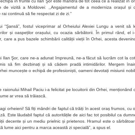
ǎ echipa în frunte cu Ilan Şor este mândra de tot ceea ce a realizat în o
e de vizitǎ a Moldovei: ,,Angajamentul de a moderniza orașul și d
 rai continuă să fie respectat zi de zi.”
lui “Şansǎ”, fostul viceprimar al Orheiului Alexiei Lungu a venit să
torilor și oaspeților orașului, cu ocazia sărbătorii. În primul rând, el
r, care a pus bazele schimbării calității vieții în Orhei, acesta deveni
i Ilan Şor, care ne-a adunat împreună, ne-a făcut să lucrăm cot la cot 
is să fim dezbinați și să cădem pradǎ intimidărilor. Mergem înain
hei muncește o echipǎ de profesioniști, oameni devotați misiunii nobi
 raionului Mihail Paciu i-a felicitat pe locuitorii din Orhei, menționând 
lume ar vrea să trăiască.
agi orheieni! Să fiți mândri de faptul că trăiți în acest oraș frumos, cu o 
ă. Este lăudabil faptul că autoritățile de aici fac tot posibilul ca dum
ții decente și un mediu prielnic și prietenos. Hramul este o sărbăto
tă lume aici pentru a marca această zi specială”, a spus el.