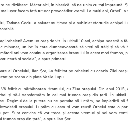
are ne răzlățesc. Măcar aici, în biserică, să ne unim cu toți împreună. Ș
i, mai ușor facem față tuturor provocărilor vremii. La mulți ani, Orhei”, a
ui, Tatiana Cociu, a salutat mulțimea și a subliniat eforturile echipei l
orabilă.
ragi orheieni! Avem un oraș de vis. În ultimii 10 ani, echipa noastră a făc
c minunat, un loc în care dumneavoastră să vreți să trăiți și să vă 
rmătorii ani vom continua organizarea hramului în acest mod frumos,
astructură și sociale”, a spus primarul.
re al Orheiului, Ilan Șor, i-a felicitat pe orheieni cu ocazia Zilei oraș
ectat pe scena din piața Vasile Lupu.
! Vă felicit cu sărbătoarea Hramului, cu Ziua orașului. Din anul 2015
rhei și să-l transformăm în cel mai frumos oraș din țară. În ultimi
ioase. Regimul de la putere nu ne permite să lucrăm, ne împiedică să f
 dezvoltării orașului. Luptăm cu asta și vom reuși! Orheiul este o par
ce pot. Sunt convins că vor trece și aceste vremuri și noi vom cont
i frumos oraș din țară”, a spus Ilan Șor.