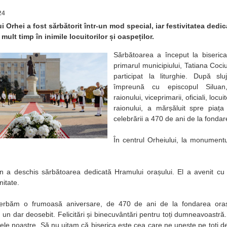
24
 Orhei a fost sărbătorit într-un mod special, iar festivitatea dedic
ult timp în inimile locuitorilor și oaspeților.
Sărbătoarea a început la biserica
primarul municipiului, Tatiana Cociu,
participat la liturghie. După sl
împreună cu episcopul Siluan,
raionului, viceprimarii, oficiali, locui
raionului, a mărșăluit spre piața
celebrării a 470 de ani de la fondar
În centrul Orheiului, la monumentu
an a deschis sărbătoarea dedicată Hramului orașului. El a avenit cu
nitate.
erbăm o frumoasă aniversare, de 470 de ani de la fondarea orașu
 un dar deosebit. Felicitări și binecuvântări pentru toți dumneavoastră
etele noastre. Să nu uitam că biserica este cea care ne unește pe toți 