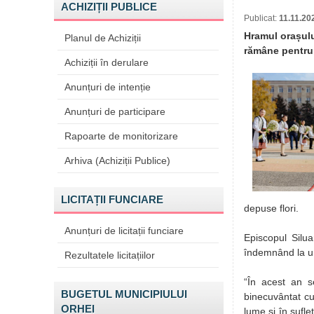
ACHIZIȚII PUBLICE
Publicat:
11.11.20
Hramul orașului
Planul de Achiziții
rămâne pentru m
Achiziții în derulare
Anunțuri de intenție
Anunțuri de participare
Rapoarte de monitorizare
Arhiva (Achiziții Publice)
LICITAȚII FUNCIARE
depuse flori.
Anunțuri de licitații funciare
Episcopul Silu
îndemnând la u
Rezultatele licitațiilor
“În acest an s
BUGETUL MUNICIPIULUI
binecuvântat cu
ORHEI
lume și în sufl