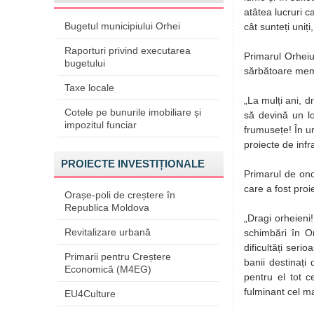
atâtea lucruri c
Bugetul municipiului Orhei
cât sunteți uniț
Raporturi privind executarea
Primarul Orheiul
bugetului
sărbătoare mem
Taxe locale
„La mulți ani, d
Cotele pe bunurile imobiliare și
să devină un lo
impozitul funciar
frumusețe! În u
proiecte de infr
PROIECTE INVESTIȚIONALE
Primarul de onoa
care a fost proi
Orașe-poli de creștere în
Republica Moldova
„Dragi orheieni
Revitalizare urbană
schimbări în O
dificultăți ser
Primarii pentru Creștere
banii destinați
Economică (M4EG)
pentru el tot 
fulminant cel ma
EU4Culture