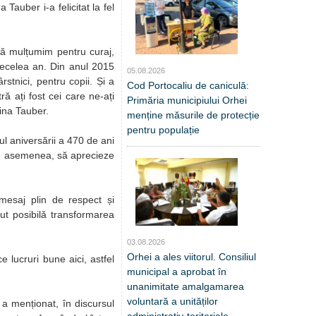
 Tauber i-a felicitat la fel
vă mulțumim pentru curaj,
zecelea an. Din anul 2015
05.08.2026
stnici, pentru copii. Și a
Cod Portocaliu de caniculă:
ă ați fost cei care ne-ați
Primăria municipiului Orhei
rina Tauber.
menține măsurile de protecție
pentru populație
jul aniversării a 470 de ani
 de asemenea, să aprecieze
n mesaj plin de respect și
cut posibilǎ transformarea
03.08.2026
Orhei a ales viitorul. Consiliul
 lucruri bune aici, astfel
municipal a aprobat în
unanimitate amalgamarea
voluntară a unităților
 a menționat, în discursul