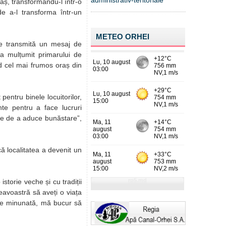
administrativ-teritoriale
raș, transformându-l într-o
e a-l transforma într-un
METEO ORHEI
 le transmită un mesaj de
 i-a mulțumit primarului de
nd cel mai frumos oraș din
pentru binele locuitorilor,
te pentru a face lucruri
le de a aduce bunăstare”,
că localitatea a devenit un
istorie veche și cu tradiții
neavoastră să aveți o viața
are minunată, mă bucur să