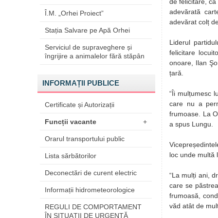
de felicitare, c
adevărată cart
Î.M. „Orhei Proiect”
adevărat colț de
Stația Salvare pe Apă Orhei
Liderul partidu
Serviciul de supraveghere și
felicitare locui
îngrijire a animalelor fără stăpân
onoare, Ilan Şo
țarǎ.
INFORMAȚII PUBLICE
“Îi mulțumesc lu
care nu a perm
Certificate și Autorizații
frumoase. La Or
Funcții vacante
+
a spus Lungu.
Orarul transportului public
Vicepreședintele
loc unde multă 
Lista sărbătorilor
Deconectări de curent electric
“La mulți ani, dr
care se păstreaz
Informații hidrometeorologice
frumoasă, condi
văd atât de mul
REGULI DE COMPORTAMENT
ÎN SITUAŢII DE URGENŢĂ