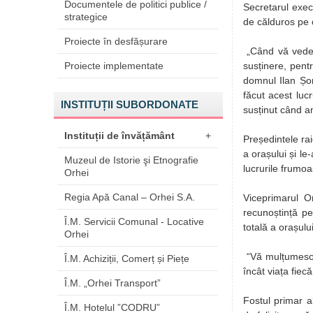
Documentele de politici publice /
Secretarul execu
strategice
de călduros pe 
Proiecte în desfășurare
„Când vă vedem
Proiecte implementate
susținere, pent
domnul Ilan Șor
făcut acest luc
INSTITUȚII SUBORDONATE
susținut când am
Instituții de învățământ
+
Președintele raio
a orașului și l
Muzeul de Istorie şi Etnografie
lucrurile frumoa
Orhei
Regia Apă Canal – Orhei S.A.
Viceprimarul Or
recunoștință pe
Î.M. Servicii Comunal - Locative
totală a orașului
Orhei
“Vă mulțumesc p
Î.M. Achiziții, Comerț și Piețe
încât viața fiec
Î.M. „Orhei Transport”
Fostul primar a
Î.M. Hotelul ”CODRU”