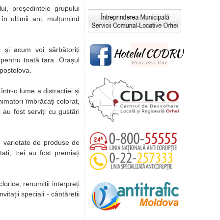
lui, președintele grupului
în ultimii ani, mulțumind
 și acum voi sărbătoriți
pentru toată țara. Orașul
Apostolova.
ntr-o lume a distracției și
animatori îmbrăcați colorat,
 au fost serviți cu gustări
 o varietate de produse de
ați, trei au fost premiați
orice, renumiții interpreți
ații speciali - cântăreții