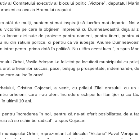
tiv al Comitetului executiv al blocului politic „Victorie”, deputatul Marina
orheieni cu ocazia Hramului orașului.
 atât de mulți, suntem și mai inspirați să lucrăm mai departe. Noi 
ru victoriile pe care le obținem împreună cu Dumneavoastră deja al 
 a lansat aici sute de proiecte pentru oameni, pentru tineri, pentru vâr
ru nu din rațiuni politice, ci pentru că vă iubește. Anume Dumneavoastr
 intrat pentru prima dată în politică. Nu uităm acest lucru”, a spus Ma
nului Orhei, Vasile Adașan i-a felicitat pe locuitorii municipiului cu prile
e-a urat orheienilor succes, pace, belșug și prosperitate, îndemnând-i,
se care au loc în oraș!
heiului, Cristina Cojocari, a venit, cu prilejul Zilei orașului, cu u
ntru orheieni, care i-au oferit încredere echipei lui Ilan Şor și au fă
 în ultimii 10 ani.
entru încrederea în noi, pentru cǎ ne-ați oferit posibilitatea de a face
ăruia să se schimbe radical”, a spus Cojocari.
l municipiului Orhei, reprezentant al blocului “Victorie” Pavel Verejanu