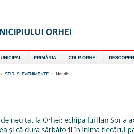
MUNICIPAL
PRIMĂRIA
CDLR ORHEI
DESCOPER
»
ȘTIRI ȘI EVENIMENTE
» Noutăți
e neuitat la Orhei: echipa lui Ilan Șor a 
a și căldura sărbătorii în inima fiecărui p