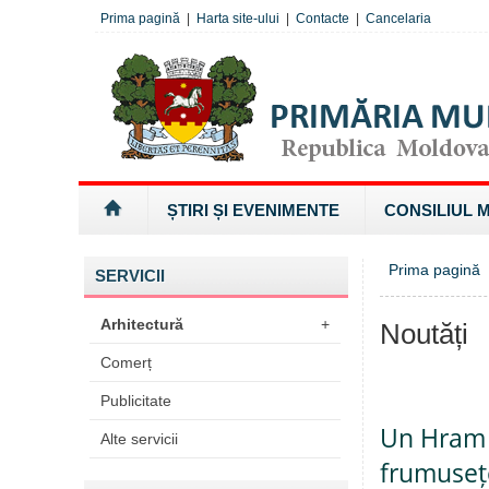
Prima pagină
|
Harta site-ului
|
Contacte
|
Cancelaria
ȘTIRI ȘI EVENIMENTE
CONSILIUL 
Prima pagină
SERVICII
Arhitectură
+
Noutăți
Comerț
Publicitate
Un Hram d
Alte servicii
frumusețe