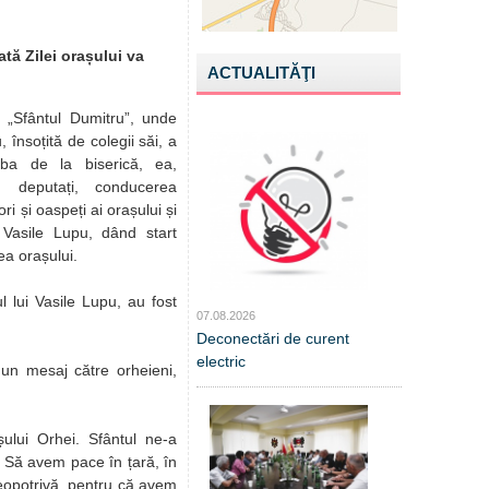
ată Zilei orașului va
ACTUALITĂŢI
 „Sfântul Dumitru”, unde
 însoțită de colegii săi, a
ujba de la biserică, ea,
 deputați, conducerea
tori și oaspeți ai orașului și
 Vasile Lupu, dând start
ea orașului.
l lui Vasile Lupu, au fost
07.08.2026
Deconectări de curent
electric
 un mesaj către orheieni,
lui Orhei. Sfântul ne-a
. Să avem pace în țară, în
deopotrivă, pentru că avem