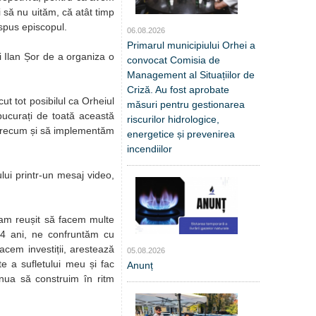
i să nu uităm, că atât timp
 spus episcopul.
06.08.2026
Primarul municipiului Orhei a
ui Ilan Șor de a organiza o
convocat Comisia de
Management al Situațiilor de
Criză. Au fost aprobate
ut tot posibilul ca Orheiul
măsuri pentru gestionarea
bucurați de toată această
riscurilor hidrologice,
 precum și să implementăm
energetice și prevenirea
incendiilor
ului printr-un mesaj video,
, am reușit să facem multe
i 4 ani, ne confruntăm cu
acem investiții, arestează
05.08.2026
te a sufletului meu și fac
Anunț
inua să construim în ritm