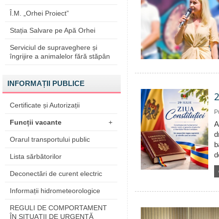
Î.M. „Orhei Proiect”
Stația Salvare pe Apă Orhei
Serviciul de supraveghere și
îngrijire a animalelor fără stăpân
INFORMAȚII PUBLICE
2
Certificate și Autorizații
P
Funcții vacante
+
A
d
Orarul transportului public
b
d
Lista sărbătorilor
Deconectări de curent electric
Informații hidrometeorologice
REGULI DE COMPORTAMENT
ÎN SITUAŢII DE URGENŢĂ