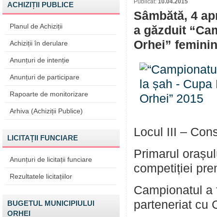
Publicat:
10.04.2015
ACHIZIȚII PUBLICE
Sâmbătă, 4 apr
Planul de Achiziții
a găzduit “Ca
Orhei” feminin
Achiziții în derulare
Anunțuri de intenție
Anunțuri de participare
Rapoarte de monitorizare
Arhiva (Achiziții Publice)
Locul III – Cons
LICITAȚII FUNCIARE
Primarul orașul
Anunțuri de licitații funciare
competiției pre
Rezultatele licitațiilor
Campionatul a f
parteneriat cu C
BUGETUL MUNICIPIULUI
ORHEI