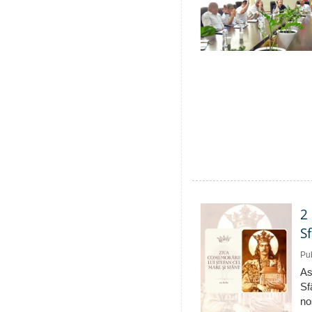
2
S
Pub
As
Sf
no