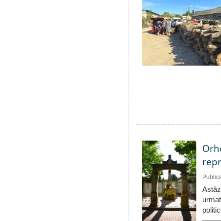
Orhe
repr
Public
Astăzi
urmat
politi