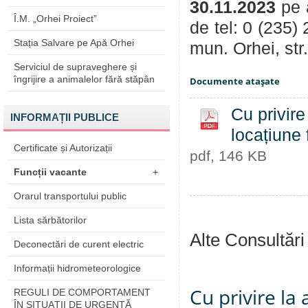
30.11.2023
pe 
Î.M. „Orhei Proiect”
de tel: 0 (235)
Stația Salvare pe Apă Orhei
mun. Orhei, str
Serviciul de supraveghere și
îngrijire a animalelor fără stăpân
Documente ataşate
Cu privire
INFORMAȚII PUBLICE
locațiune 
Certificate și Autorizații
pdf, 146 KB
Funcții vacante
+
Orarul transportului public
Lista sărbătorilor
Alte Consultări
Deconectări de curent electric
Informații hidrometeorologice
Cu privire la
REGULI DE COMPORTAMENT
ÎN SITUAŢII DE URGENŢĂ