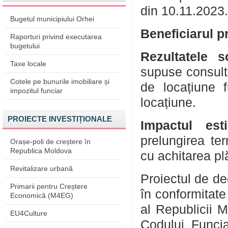
din 10.11.2023.
Bugetul municipiului Orhei
Beneficiarul p
Raporturi privind executarea
bugetului
Rezultatele s
Taxe locale
supuse consultă
Cotele pe bunurile imobiliare și
de locațiune 
impozitul funciar
locațiune.
PROIECTE INVESTIȚIONALE
Impactul est
prelungirea ter
Orașe-poli de creștere în
Republica Moldova
cu achitarea plă
Revitalizare urbană
Proiectul de de
Primarii pentru Creștere
în conformitate 
Economică (M4EG)
al Republicii M
EU4Culture
Codului Funcia