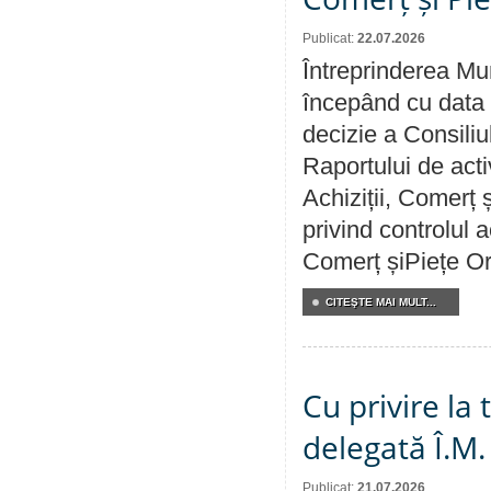
Publicat:
22.07.2026
Întreprinderea Mun
începând cu data 
decizie a Consiliu
Raportului de activ
Achiziții, Comerț 
privind controlul a
Comerț șiPiețe Or
CITEŞTE MAI MULT...
Cu privire la
delegată Î.M.
Publicat:
21.07.2026