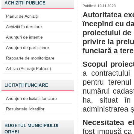
ACHIZIȚII PUBLICE
Publicat:
10.11.2023
Autoritatea ex
Planul de Achiziții
începînd cu da
Achiziții în derulare
proiectului de
Anunțuri de intenție
privire la prel
Anunțuri de participare
funciară a tere
Rapoarte de monitorizare
Scopul proiect
Arhiva (Achiziții Publice)
a contractului
pentru terenul
LICITAȚII FUNCIARE
numărul cadast
Anunțuri de licitații funciare
ha, situat în
administrarea ș
Rezultatele licitațiilor
Necesitatea el
BUGETUL MUNICIPIULUI
fost impusă ca 
ORHEI