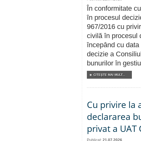
În conformitate cu
în procesul decizi
967/2016 cu privi
civilă în procesul
începând cu data 
decizie a Consiliu
bunurilor în gest
CITEŞTE MAI MULT...
Cu privire la 
declararea b
privat a UAT 
Publicat:
21.07.2026