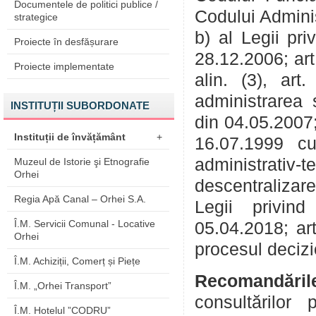
Documentele de politici publice /
Codului Administ
strategice
b) al Legii pri
Proiecte în desfășurare
28.12.2006; art. 
Proiecte implementate
alin. (3), art.
administrarea ș
INSTITUȚII SUBORDONATE
din 04.05.2007; a
Instituții de învățământ
+
16.07.1999 cu 
administrativ-
Muzeul de Istorie şi Etnografie
Orhei
descentralizare
Regia Apă Canal – Orhei S.A.
Legii privind
Î.M. Servicii Comunal - Locative
05.04.2018; art
Orhei
procesul decizi
Î.M. Achiziții, Comerț și Piețe
Recomandăril
Î.M. „Orhei Transport”
consultărilor
Î.M. Hotelul ”CODRU”