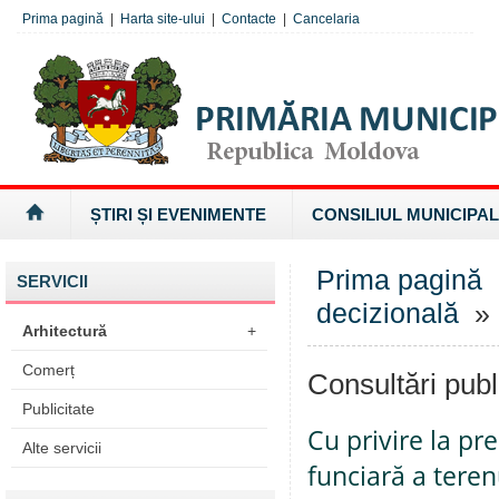
Prima pagină
|
Harta site-ului
|
Contacte
|
Cancelaria
ȘTIRI ȘI EVENIMENTE
CONSILIUL MUNICIPAL
Prima pagină
SERVICII
decizională
» 
Arhitectură
+
Comerț
Consultări publ
Publicitate
Cu privire la pr
Alte servicii
funciară a teren