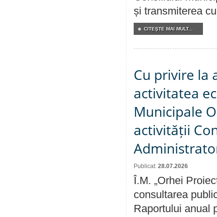
și transmiterea cu 
CITEŞTE MAI MULT...
Cu privire la
activitatea e
Municipale O
activității Co
Administrator
Publicat:
28.07.2026
Î.M. „Orhei Proiec
consultarea public
Raportului anual p