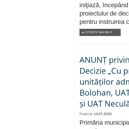
iniţiază, începân
proiectului de dec
pentru instruirea c
CITEŞTE MAI MULT...
ANUNȚ privin
Decizie „Cu p
unităților ad
Bolohan, UAT 
și UAT Necul
Publicat:
14.07.2026
Primăria municipi