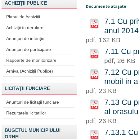
ACHIZIȚII PUBLICE
Documente ataşate
Planul de Achiziții
7.1 Cu pri
Achiziții în derulare
anul 2014
Anunțuri de intenție
pdf, 162 KB
Anunțuri de participare
7.11 Cu pr
pdf, 26 KB
Rapoarte de monitorizare
7.12 Cu pr
Arhiva (Achiziții Publice)
mobil in a
LICITAȚII FUNCIARE
pdf, 23 KB
7.13 Cu pr
Anunțuri de licitații funciare
al orasulu
Rezultatele licitațiilor
pdf, 26 KB
BUGETUL MUNICIPIULUI
7.13.1 Cu 
ORHEI