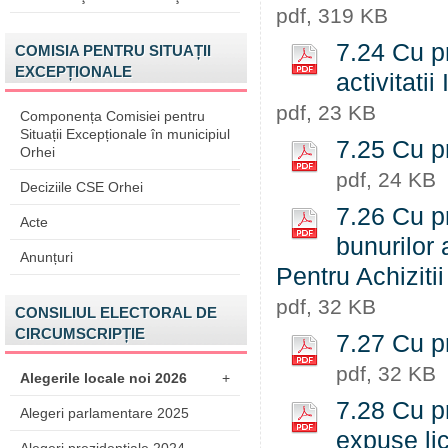
pdf, 319 KB
7.24 Cu pr
COMISIA PENTRU SITUAȚII
EXCEPȚIONALE
activitati
pdf, 23 KB
Componența Comisiei pentru
Situații Excepționale în municipiul
7.25 Cu pr
Orhei
pdf, 24 KB
Deciziile CSE Orhei
7.26 Cu p
Acte
bunurilor 
Anunțuri
Pentru Achiziti
pdf, 32 KB
CONSILIUL ELECTORAL DE
CIRCUMSCRIPȚIE
7.27 Cu pr
pdf, 32 KB
Alegerile locale noi 2026
+
7.28 Cu pr
Alegeri parlamentare 2025
expuse lic