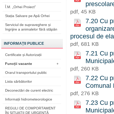
prescolar
Î.M. „Orhei Proiect”
pdf, 45 KB
Stația Salvare pe Apă Orhei
7.20 Cu pr
Serviciul de supraveghere și
organizare
îngrijire a animalelor fără stăpân
procesul de ela
pdf, 681 KB
INFORMAȚII PUBLICE
7.21 Cu pr
Certificate și Autorizații
Municipal
Funcții vacante
+
pdf, 260 KB
Orarul transportului public
7.22 Cu pr
Lista sărbătorilor
Comunal L
Deconectări de curent electric
pdf, 276 KB
Informații hidrometeorologice
7.23 Cu pr
REGULI DE COMPORTAMENT
Municipale
ÎN SITUAŢII DE URGENŢĂ