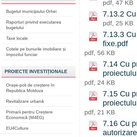
pdf, 47 KB
Bugetul municipiului Orhei
7.13.2 Cu 
Raporturi privind executarea
pdf, 25 KB
bugetului
7.13.3 Cu 
Taxe locale
fixe.pdf
Cotele pe bunurile imobiliare și
pdf, 56 KB
impozitul funciar
7.14 Cu pr
PROIECTE INVESTIȚIONALE
proiectulu
pdf, 24 KB
Orașe-poli de creștere în
Republica Moldova
7.15 Cu pr
Revitalizare urbană
proiectulu
pdf, 21 KB
Primarii pentru Creștere
Economică (M4EG)
7.16 Cu p
EU4Culture
autorizare