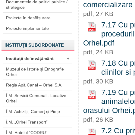
Documentele de politici publice /
comercializare a
strategice
pdf, 27 KB
Proiecte în desfășurare
7.17 Cu p
Proiecte implementate
proceduri
Orhei.pdf
INSTITUȚII SUBORDONATE
pdf, 24 KB
Instituții de învățământ
+
7.18 Cu pr
Muzeul de Istorie şi Etnografie
ciinilor si
Orhei
pdf, 30 KB
Regia Apă Canal – Orhei S.A.
7.19 Cu pr
Î.M. Servicii Comunal - Locative
animalelor
Orhei
orasului Orhei.
Î.M. Achiziții, Comerț și Piețe
pdf, 26 KB
Î.M. „Orhei Transport”
7.2 Cu pri
Î.M. Hotelul ”CODRU”