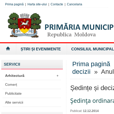
Prima pagină
|
Harta site-ului
|
Contacte
|
Cancelaria
ȘTIRI ȘI EVENIMENTE
CONSILIUL MUNICIPAL
Prima pagină
SERVICII
decizii
» Anul
Arhitectură
+
Comerț
Ședințe și deci
Publicitate
Şedinţa ordinara
Alte servicii
Publicat:
12.12.2014