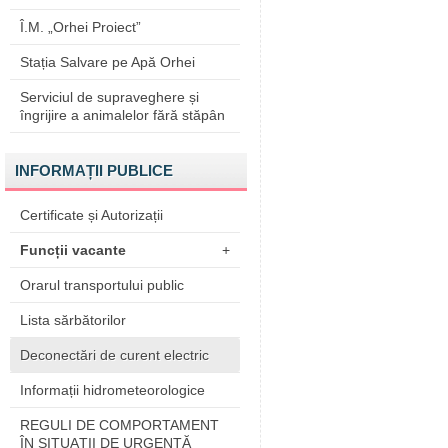
Î.M. „Orhei Proiect”
Stația Salvare pe Apă Orhei
Serviciul de supraveghere și
îngrijire a animalelor fără stăpân
INFORMAȚII PUBLICE
Certificate și Autorizații
Funcții vacante
+
Orarul transportului public
Lista sărbătorilor
Deconectări de curent electric
Informații hidrometeorologice
REGULI DE COMPORTAMENT
ÎN SITUAŢII DE URGENŢĂ