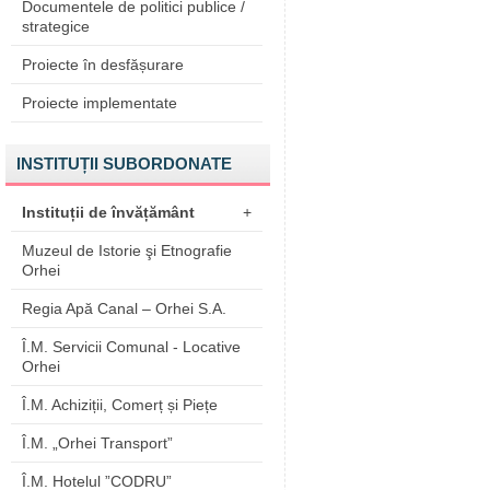
Documentele de politici publice /
strategice
Proiecte în desfășurare
Proiecte implementate
INSTITUȚII SUBORDONATE
Instituții de învățământ
+
Muzeul de Istorie şi Etnografie
Orhei
Regia Apă Canal – Orhei S.A.
Î.M. Servicii Comunal - Locative
Orhei
Î.M. Achiziții, Comerț și Piețe
Î.M. „Orhei Transport”
Î.M. Hotelul ”CODRU”