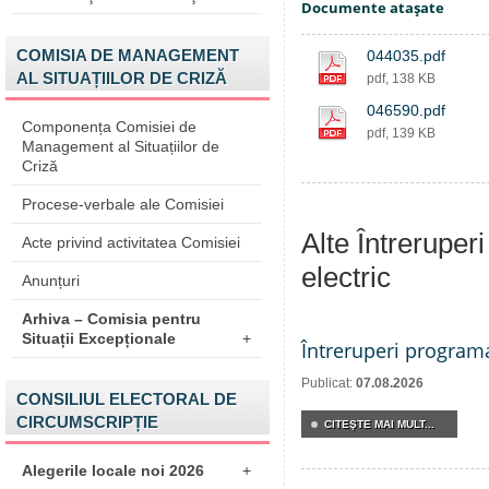
Documente ataşate
COMISIA DE MANAGEMENT
044035.pdf
AL SITUAȚIILOR DE CRIZĂ
pdf, 138 KB
046590.pdf
Componența Comisiei de
pdf, 139 KB
Management al Situațiilor de
Criză
Procese-verbale ale Comisiei
Alte Întreruper
Acte privind activitatea Comisiei
electric
Anunțuri
Arhiva – Comisia pentru
Situații Excepționale
+
Întreruperi program
Publicat:
07.08.2026
CONSILIUL ELECTORAL DE
CIRCUMSCRIPȚIE
CITEŞTE MAI MULT...
Alegerile locale noi 2026
+