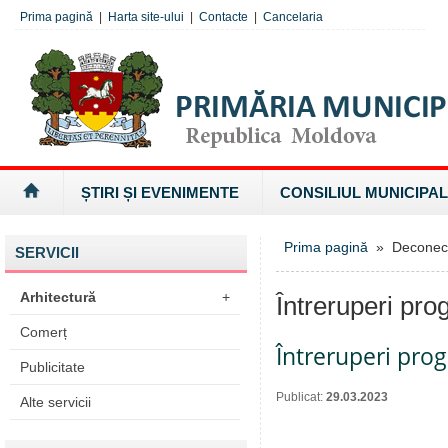
Prima pagină
|
Harta site-ului
|
Contacte
|
Cancelaria
ȘTIRI ȘI EVENIMENTE
CONSILIUL MUNICIPAL
Prima pagină
» Deconectăr
SERVICII
Arhitectură
+
Întreruperi pro
Comerț
Întreruperi pro
Publicitate
Publicat:
29.03.2023
Alte servicii