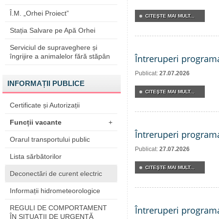
Î.M. „Orhei Proiect”
CITEŞTE MAI MULT...
Stația Salvare pe Apă Orhei
Serviciul de supraveghere și
îngrijire a animalelor fără stăpân
Întreruperi program
Publicat:
27.07.2026
INFORMAȚII PUBLICE
CITEŞTE MAI MULT...
Certificate și Autorizații
Funcții vacante
+
Întreruperi program
Orarul transportului public
Publicat:
27.07.2026
Lista sărbătorilor
CITEŞTE MAI MULT...
Deconectări de curent electric
Informații hidrometeorologice
REGULI DE COMPORTAMENT
Întreruperi program
ÎN SITUAŢII DE URGENŢĂ