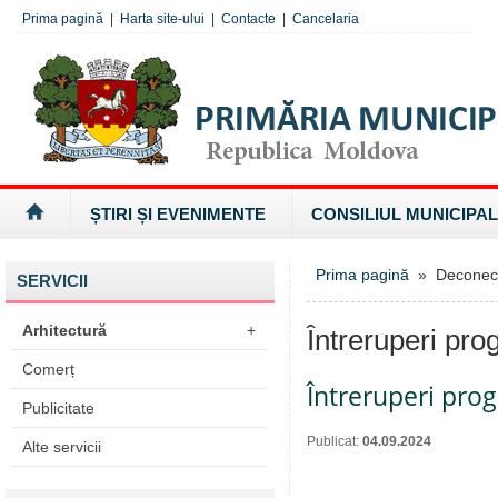
Prima pagină
|
Harta site-ului
|
Contacte
|
Cancelaria
ȘTIRI ȘI EVENIMENTE
CONSILIUL MUNICIPAL
Prima pagină
» Deconectăr
SERVICII
Arhitectură
+
Întreruperi pro
Comerț
Întreruperi pro
Publicitate
Publicat:
04.09.2024
Alte servicii