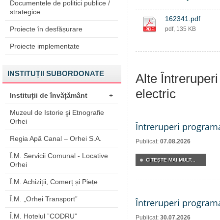
Documentele de politici publice /
strategice
162341.pdf
Proiecte în desfășurare
pdf, 135 KB
Proiecte implementate
INSTITUȚII SUBORDONATE
Alte Întreruper
electric
Instituții de învățământ
+
Muzeul de Istorie şi Etnografie
Orhei
Întreruperi program
Regia Apă Canal – Orhei S.A.
Publicat:
07.08.2026
Î.M. Servicii Comunal - Locative
CITEŞTE MAI MULT...
Orhei
Î.M. Achiziții, Comerț și Piețe
Î.M. „Orhei Transport”
Întreruperi program
Î.M. Hotelul ”CODRU”
Publicat:
30.07.2026