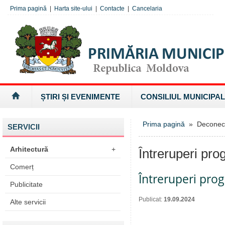
Prima pagină
|
Harta site-ului
|
Contacte
|
Cancelaria
ȘTIRI ȘI EVENIMENTE
CONSILIUL MUNICIPAL
Prima pagină
» Deconectăr
SERVICII
Arhitectură
+
Întreruperi pro
Comerț
Întreruperi pro
Publicitate
Publicat:
19.09.2024
Alte servicii