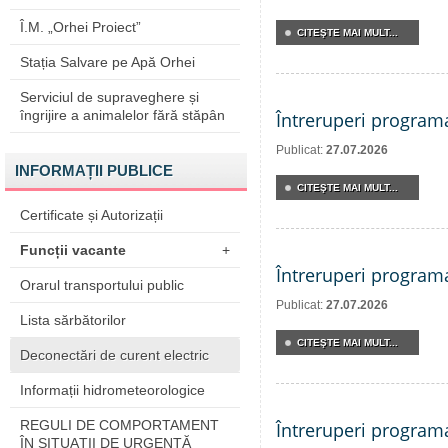
Î.M. „Orhei Proiect”
CITEŞTE MAI MULT...
Stația Salvare pe Apă Orhei
Serviciul de supraveghere și
îngrijire a animalelor fără stăpân
Întreruperi program
Publicat:
27.07.2026
INFORMAȚII PUBLICE
CITEŞTE MAI MULT...
Certificate și Autorizații
Funcții vacante
+
Întreruperi program
Orarul transportului public
Publicat:
27.07.2026
Lista sărbătorilor
CITEŞTE MAI MULT...
Deconectări de curent electric
Informații hidrometeorologice
REGULI DE COMPORTAMENT
Întreruperi program
ÎN SITUAŢII DE URGENŢĂ