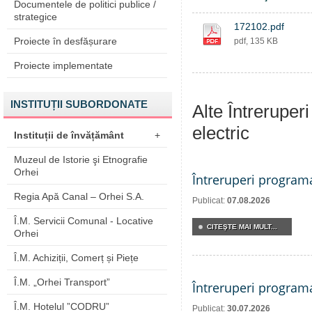
Documentele de politici publice /
strategice
172102.pdf
Proiecte în desfășurare
pdf, 135 KB
Proiecte implementate
INSTITUȚII SUBORDONATE
Alte Întreruper
electric
Instituții de învățământ
+
Muzeul de Istorie şi Etnografie
Orhei
Întreruperi program
Regia Apă Canal – Orhei S.A.
Publicat:
07.08.2026
Î.M. Servicii Comunal - Locative
CITEŞTE MAI MULT...
Orhei
Î.M. Achiziții, Comerț și Piețe
Î.M. „Orhei Transport”
Întreruperi program
Î.M. Hotelul ”CODRU”
Publicat:
30.07.2026