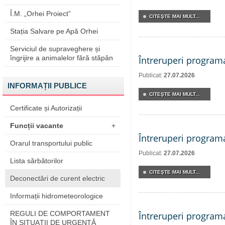
Î.M. „Orhei Proiect”
CITEŞTE MAI MULT...
Stația Salvare pe Apă Orhei
Serviciul de supraveghere și
îngrijire a animalelor fără stăpân
Întreruperi program
Publicat:
27.07.2026
INFORMAȚII PUBLICE
CITEŞTE MAI MULT...
Certificate și Autorizații
Funcții vacante
+
Întreruperi program
Orarul transportului public
Publicat:
27.07.2026
Lista sărbătorilor
CITEŞTE MAI MULT...
Deconectări de curent electric
Informații hidrometeorologice
REGULI DE COMPORTAMENT
Întreruperi program
ÎN SITUAŢII DE URGENŢĂ