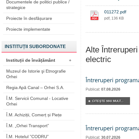
Documentele de politici publice /
strategice
011272.pdf
Proiecte în desfășurare
pdf, 136 KB
Proiecte implementate
INSTITUȚII SUBORDONATE
Alte Întreruper
electric
Instituții de învățământ
+
Muzeul de Istorie şi Etnografie
Orhei
Întreruperi program
Regia Apă Canal – Orhei S.A.
Publicat:
07.08.2026
Î.M. Servicii Comunal - Locative
CITEŞTE MAI MULT...
Orhei
Î.M. Achiziții, Comerț și Piețe
Î.M. „Orhei Transport”
Întreruperi program
Î.M. Hotelul ”CODRU”
Publicat:
30.07.2026