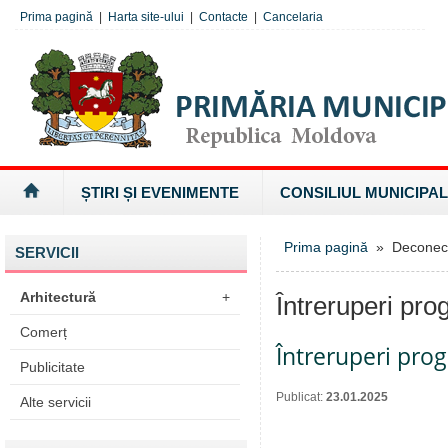
Prima pagină
|
Harta site-ului
|
Contacte
|
Cancelaria
ȘTIRI ȘI EVENIMENTE
CONSILIUL MUNICIPAL
Prima pagină
» Deconectăr
SERVICII
Arhitectură
+
Întreruperi pro
Comerț
Întreruperi pro
Publicitate
Publicat:
23.01.2025
Alte servicii