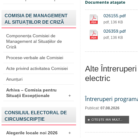
Documente ataşate
COMISIA DE MANAGEMENT
026155.pdf
AL SITUAȚIILOR DE CRIZĂ
pdf, 136 KB
026359.pdf
Componența Comisiei de
pdf, 136 KB
Management al Situațiilor de
Criză
Procese-verbale ale Comisiei
Alte Întreruper
Acte privind activitatea Comisiei
electric
Anunțuri
Arhiva – Comisia pentru
Situații Excepționale
+
Întreruperi program
Publicat:
07.08.2026
CONSILIUL ELECTORAL DE
CIRCUMSCRIPȚIE
CITEŞTE MAI MULT...
Alegerile locale noi 2026
+