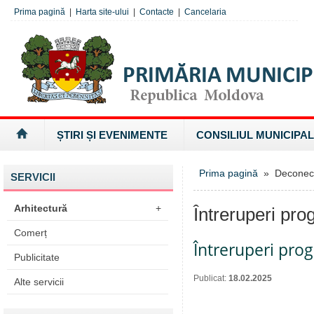
Prima pagină
|
Harta site-ului
|
Contacte
|
Cancelaria
ȘTIRI ȘI EVENIMENTE
CONSILIUL MUNICIPAL
Prima pagină
» Deconectăr
SERVICII
Arhitectură
+
Întreruperi pro
Comerț
Întreruperi pro
Publicitate
Publicat:
18.02.2025
Alte servicii