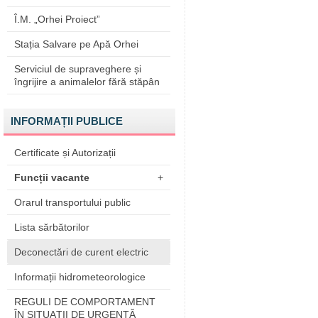
Î.M. „Orhei Proiect”
Stația Salvare pe Apă Orhei
Serviciul de supraveghere și
îngrijire a animalelor fără stăpân
INFORMAȚII PUBLICE
Certificate și Autorizații
Funcții vacante
+
Orarul transportului public
Lista sărbătorilor
Deconectări de curent electric
Informații hidrometeorologice
REGULI DE COMPORTAMENT
ÎN SITUAŢII DE URGENŢĂ