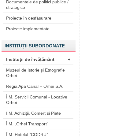
Documentele de politici publice /
strategice
Proiecte în desfășurare
Proiecte implementate
INSTITUȚII SUBORDONATE
Instituții de învățământ
+
Muzeul de Istorie şi Etnografie
Orhei
Regia Apă Canal – Orhei S.A.
Î.M. Servicii Comunal - Locative
Orhei
Î.M. Achiziții, Comerț și Piețe
Î.M. „Orhei Transport”
Î.M. Hotelul ”CODRU”