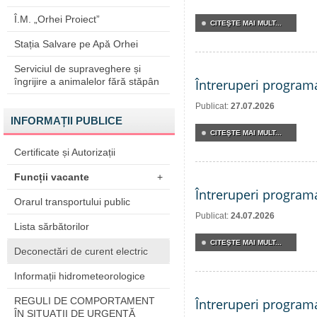
Î.M. „Orhei Proiect”
CITEŞTE MAI MULT...
Stația Salvare pe Apă Orhei
Serviciul de supraveghere și
îngrijire a animalelor fără stăpân
Întreruperi program
Publicat:
27.07.2026
INFORMAȚII PUBLICE
CITEŞTE MAI MULT...
Certificate și Autorizații
Funcții vacante
+
Întreruperi program
Orarul transportului public
Publicat:
24.07.2026
Lista sărbătorilor
CITEŞTE MAI MULT...
Deconectări de curent electric
Informații hidrometeorologice
REGULI DE COMPORTAMENT
Întreruperi program
ÎN SITUAŢII DE URGENŢĂ