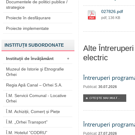
Documentele de politici publice /
strategice
027826.pdf
Proiecte în desfășurare
pdf, 136 KB
Proiecte implementate
INSTITUȚII SUBORDONATE
Alte Întreruper
electric
Instituții de învățământ
+
Muzeul de Istorie şi Etnografie
Orhei
Întreruperi program
Regia Apă Canal – Orhei S.A.
Publicat:
30.07.2026
Î.M. Servicii Comunal - Locative
CITEŞTE MAI MULT...
Orhei
Î.M. Achiziții, Comerț și Piețe
Î.M. „Orhei Transport”
Întreruperi program
Î.M. Hotelul ”CODRU”
Publicat:
27.07.2026