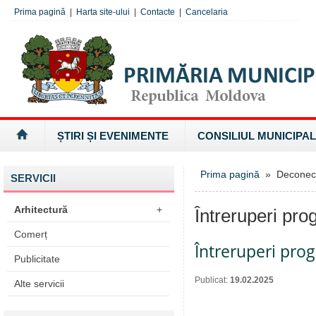
Prima pagină
|
Harta site-ului
|
Contacte
|
Cancelaria
ȘTIRI ȘI EVENIMENTE
CONSILIUL MUNICIPAL
Prima pagină
» Deconectăr
SERVICII
Arhitectură
+
Întreruperi pro
Comerț
Întreruperi pro
Publicitate
Publicat:
19.02.2025
Alte servicii